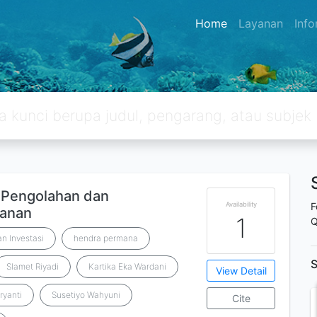
Home
Layanan
Inf
i Pengolahan dan
Availability
F
kanan
1
Q
n Investasi
hendra permana
S
Slamet Riyadi
Kartika Eka Wardani
View Detail
ryanti
Susetiyo Wahyuni
Cite