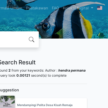
ormasi Umum
Pustakawan
FAQ
Koleksi Digital
Search Result
ound
2
from your keywords:
Author :
hendra permana
uery took
0.00121
second(s) to complete
uggestion
Mendampingi Pelita Desa Kisah Remaja