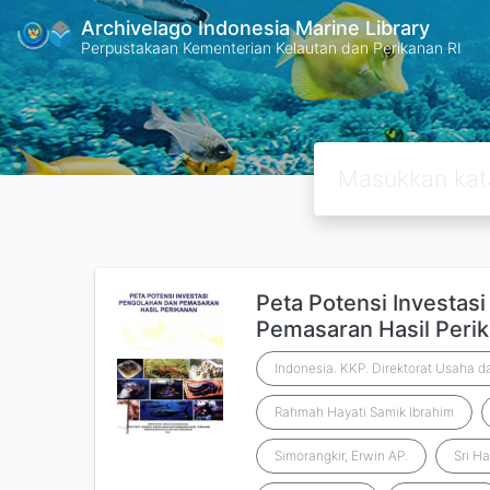
Archivelago Indonesia Marine Library
Perpustakaan Kementerian Kelautan dan Perikanan RI
Peta Potensi Investas
Pemasaran Hasil Peri
Indonesia. KKP. Direktorat Usaha da
Rahmah Hayati Samik Ibrahim
Simorangkir, Erwin AP.
Sri Ha