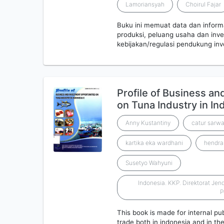
Lamoriansyah
Choirul Fajar
Buku ini memuat data dan inform
produksi, peluang usaha dan inve
kebijakan/regulasi pendukung inve
Profile of Business an
on Tuna Industry in I
Anny Kustantiny
catur sarw
kartika eka wardhani
hendra
Susetyo Wahyuni
Indonesia. KKP. Direktorat Je
P
This book is made for internal pub
trade both in indonesia and in th