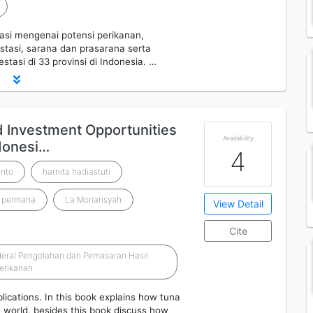
asi mengenai potensi perikanan,
stasi, sarana dan prasarana serta
stasi di 33 provinsi di Indonesia. …
d Investment Opportunities
Availability
ndonesi…
4
anto
harnita hadiastuti
 permana
La Moriansyah
View Detail
Cite
nderal Pengolahan dan Pemasaran Hasil
erikanan
lications. In this book explains how tuna
e world, besides this book discuss how