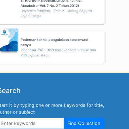
STRATEGI PENGEMBANGAN, (J. Ris.
Akuakultur Vol. 7 No. 2 Tahun 2012)
I Nyoman Radiarta - Erlania - Adang Saputra -
Jojo Subagja
Pedoman teknis pengelolaan konservasi
penyu
Indonesia. KKP. Direktorat Jenderal Pesisir dan
Pulau-pulau Kecil
Search
tart it by typing one or more keywords for title,
uthor or subject
Find Collection