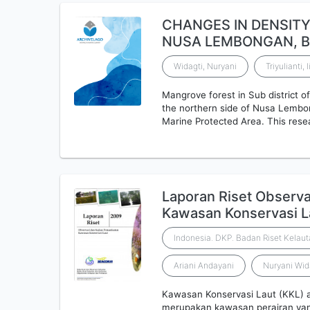
CHANGES IN DENSITY
NUSA LEMBONGAN, B
Widagti, Nuryani
Triyulianti, I
Mangrove forest in Sub district o
the northern side of Nusa Lembon
Marine Protected Area. This res
Laporan Riset Observa
Kawasan Konservasi L
Indonesia. DKP. Badan Riset Kelau
Ariani Andayani
Nuryani Wid
Kawasan Konservasi Laut (KKL) 
merupakan kawasan perairan yang