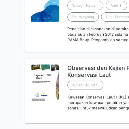
Widagti, Nuryani
Arief, T.
Era, Wingking
Dipo, Pramudi
Penelitian dilaksanakan di perai
pada bulan Februari 2012 selam
RAMA Bouy. Pengambilan sampel
Observasi dan Kajian
Konservasi Laut
Widagti, Nuryani
Kawasan Konservasi Laut (KKL) 
merupakan kawasan perairan yang
zonasi untuk meewujudkan penge