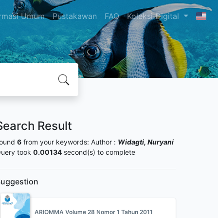
ormasi Umum
Pustakawan
FAQ
Koleksi Digital
Search Result
ound
6
from your keywords:
Author :
Widagti, Nuryani
uery took
0.00134
second(s) to complete
uggestion
ARIOMMA Volume 28 Nomor 1 Tahun 2011