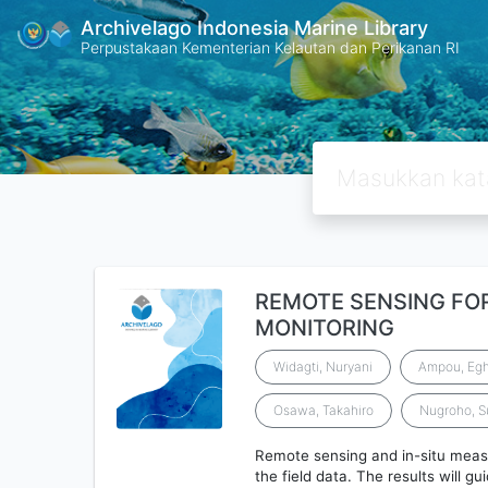
Archivelago Indonesia Marine Library
Perpustakaan Kementerian Kelautan dan Perikanan RI
REMOTE SENSING FO
MONITORING
Widagti, Nuryani
Ampou, Egh
Osawa, Takahiro
Nugroho, Su
Remote sensing and in-situ meas
the field data. The results will g