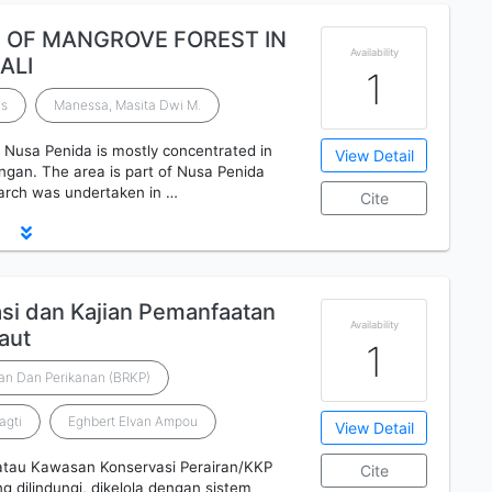
 OF MANGROVE FOREST IN
Availability
ALI
1
is
Manessa, Masita Dwi M.
f Nusa Penida is mostly concentrated in
View Detail
gan. The area is part of Nusa Penida
earch was undertaken in …
Cite
si dan Kajian Pemanfaatan
Availability
aut
1
tan Dan Perikanan (BRKP)
agti
Eghbert Elvan Ampou
View Detail
atau Kawasan Konservasi Perairan/KKP
Cite
 dilindungi, dikelola dengan sistem