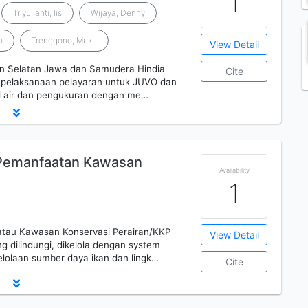
1
Triyulianti, Iis
Wijaya, Denny
o
Trenggono, Mukti
View Detail
ran Selatan Jawa dan Samudera Hindia
Cite
a pelaksanaan pelayaran untuk JUVO dan
 air dan pengukuran dengan me…
 Pemanfaatan Kawasan
Availability
1
atau Kawasan Konservasi Perairan/KKP
View Detail
 dilindungi, dikelola dengan system
lolaan sumber daya ikan dan lingk…
Cite