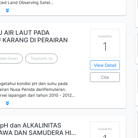
nced Land Observing Satel…
U AIR LAUT PADA
Availability
 KARANG DI PERAIRAN
1
bert Elvan
Triyulianti, Iis
View Detail
Cite
engetahui kondisi pH dan suhu pada
rairan Nusa Penida danPemuteran.
rvei lapangan dari tahun 2010 - 2012…
 pH dan ALKALINITAS
Availability
JAWA DAN SAMUDERA HI…