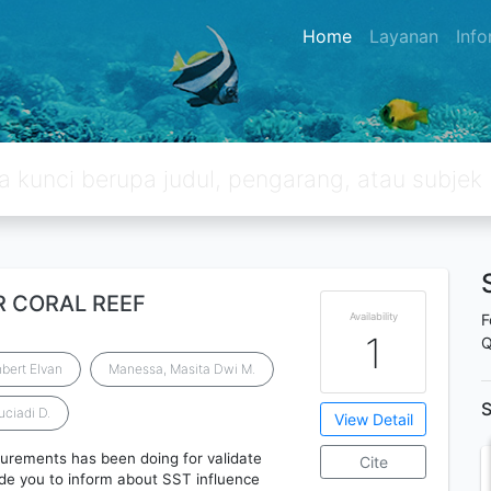
Home
Layanan
Inf
R CORAL REEF
Availability
F
1
Q
bert Elvan
Manessa, Masita Dwi M.
S
ciadi D.
View Detail
urements has been doing for validate
Cite
uide you to inform about SST influence