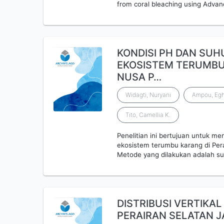
from coral bleaching using Adva
KONDISI PH DAN SUH
EKOSISTEM TERUMBU
NUSA P…
Widagti, Nuryani
Ampou, Egh
Tito, Camellia K.
Penelitian ini bertujuan untuk m
ekosistem terumbu karang di Pe
Metode yang dilakukan adalah su
DISTRIBUSI VERTIKAL
PERAIRAN SELATAN 