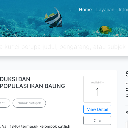
Home
Layanan
Inf
DUKSI DAN
Availability
F
POPULASI IKAN BAUNG
1
C
Q
anti
Nunak Nafiqoh
View Detail
S
Cite
Val. 1840) termasuk kelompok catfish