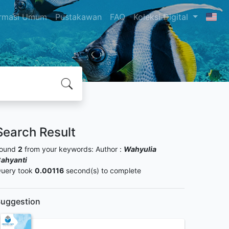
ormasi Umum
Pustakawan
FAQ
Koleksi Digital
Search Result
ound
2
from your keywords:
Author :
Wahyulia
ahyanti
uery took
0.00116
second(s) to complete
uggestion