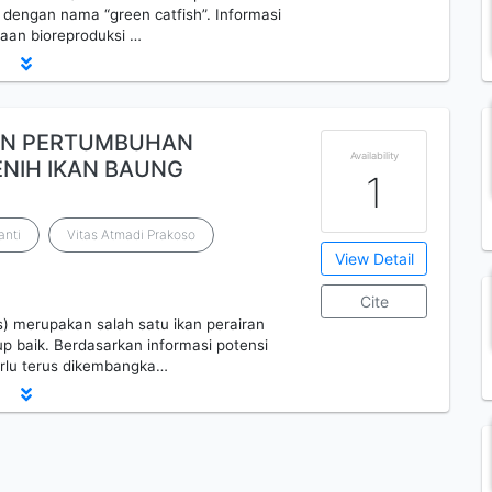
r dengan nama “green catfish”. Informasi
gaan bioreproduksi …
AN PERTUMBUHAN
Availability
NIH IKAN BAUNG
1
anti
Vitas Atmadi Prakoso
View Detail
Cite
 merupakan salah satu ikan perairan
p baik. Berdasarkan informasi potensi
erlu terus dikembangka…