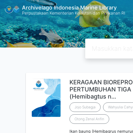
Archivelago Indonesia Marine Library
Perpustakaan Kementerian Kelautan dan Perikanan RI
KERAGAAN BIOREPRO
PERTUMBUHAN TIGA 
(Hemibagtus n…
Jojo Subagja
Wahyulia Cahy
Otong Zenal Arifin
Ikan baung (Hemibagrus nemurus 