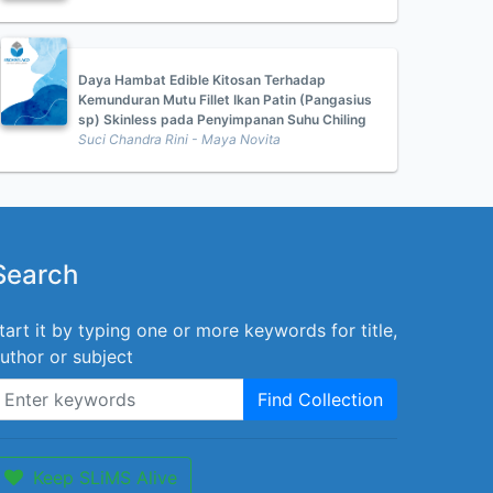
Daya Hambat Edible Kitosan Terhadap
Kemunduran Mutu Fillet Ikan Patin (Pangasius
sp) Skinless pada Penyimpanan Suhu Chiling
Suci Chandra Rini - Maya Novita
Search
tart it by typing one or more keywords for title,
uthor or subject
Find Collection
Keep SLiMS Alive