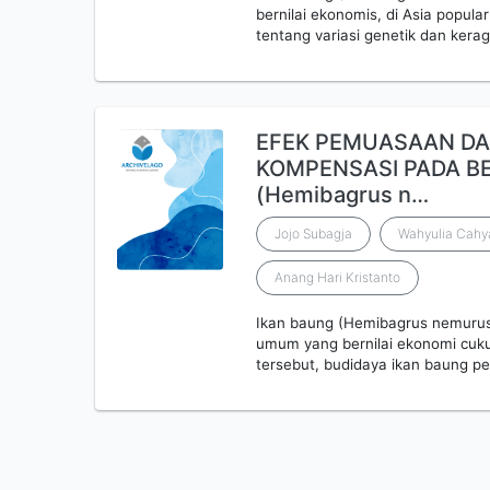
bernilai ekonomis, di Asia popula
tentang variasi genetik dan kera
EFEK PEMUASAAN D
KOMPENSASI PADA BE
(Hemibagrus n…
Jojo Subagja
Wahyulia Cahy
Anang Hari Kristanto
Ikan baung (Hemibagrus nemurus)
umum yang bernilai ekonomi cuku
tersebut, budidaya ikan baung p