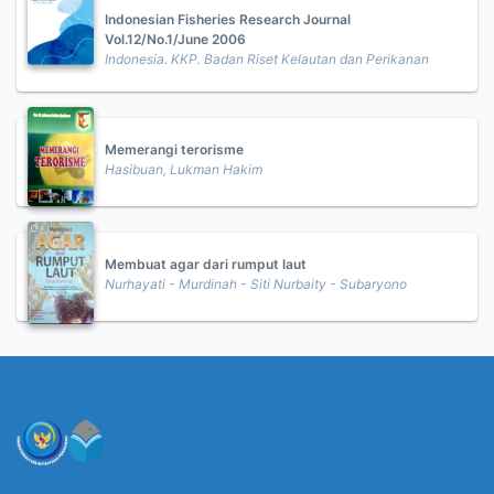
Indonesian Fisheries Research Journal
Vol.12/No.1/June 2006
Indonesia. KKP. Badan Riset Kelautan dan Perikanan
Memerangi terorisme
Hasibuan, Lukman Hakim
Membuat agar dari rumput laut
Nurhayati - Murdinah - Siti Nurbaity - Subaryono