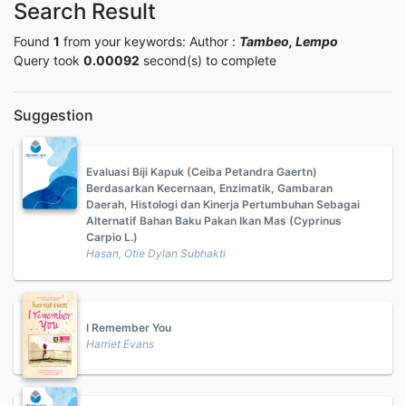
Search Result
Found
1
from your keywords:
Author :
Tambeo, Lempo
Query took
0.00092
second(s) to complete
Suggestion
Evaluasi Biji Kapuk (Ceiba Petandra Gaertn)
Berdasarkan Kecernaan, Enzimatik, Gambaran
Daerah, Histologi dan Kinerja Pertumbuhan Sebagai
Alternatif Bahan Baku Pakan Ikan Mas (Cyprinus
Carpio L.)
Hasan, Otie Dylan Subhakti
I Remember You
Harriet Evans