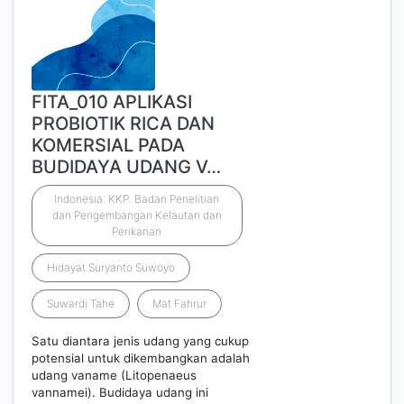
FITA_010 APLIKASI
PROBIOTIK RICA DAN
KOMERSIAL PADA
BUDIDAYA UDANG V…
Indonesia. KKP. Badan Penelitian
dan Pengembangan Kelautan dan
Perikanan
Hidayat Suryanto Suwoyo
Suwardi Tahe
Mat Fahrur
Satu diantara jenis udang yang cukup
potensial untuk dikembangkan adalah
udang vaname (Litopenaeus
vannamei). Budidaya udang ini