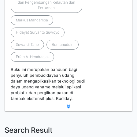
dan Pengembangan Kelautan dan
Perikanan
Markus Mangampa
Hidayat Suryanto Suwoyo
Suwardi Tahe
Burhanuddin
Erfan A. Hendradjat
Buku ini merupakan panduan bagi
penyuluh pembudidayaan udang
dalam mengaplikasikan teknologi budi
daya udang vaname melalui aplikasi
probiotik dan pergiliran pakan di
tambak ekstensif plus. Budiday…
Search Result