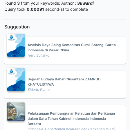
Found
3
from your keywords:
Author :
Suwardi
Query took
0.00091
second(s) to complete
Suggestion
Analisis Daya Saing Komoditas Cumi-Sotong-Gurita
Indonesia di Pasar China
Heru Sulistyo
Sejarah Budaya Bahari Nusantara ZAMRUD
KHATULISTIWA
Sidarto Punto
Pelaksanaan Pembangunan Kelautan dan Perikanan
dalam Satu Tahun Kabinet Indonesia Indonesia
Bersatu
Indonesia. Departemen Kelautan dan Perikanan (DKP)