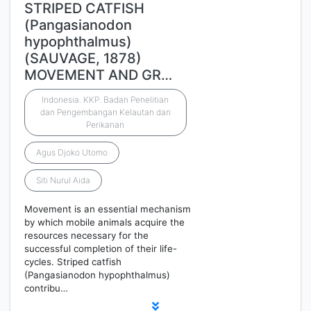
STRIPED CATFISH
(Pangasianodon
hypophthalmus)
(SAUVAGE, 1878)
MOVEMENT AND GR…
Indonesia. KKP. Badan Penelitian
dan Pengembangan Kelautan dan
Perikanan
Agus Djoko Utomo
Siti Nurul Aida
Movement is an essential mechanism
by which mobile animals acquire the
resources necessary for the
successful completion of their life-
cycles. Striped catfish
(Pangasianodon hypophthalmus)
contribu…