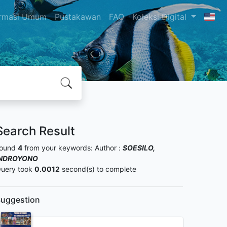
ormasi Umum
Pustakawan
FAQ
Koleksi Digital
Search Result
ound
4
from your keywords:
Author :
SOESILO,
INDROYONO
uery took
0.0012
second(s) to complete
uggestion