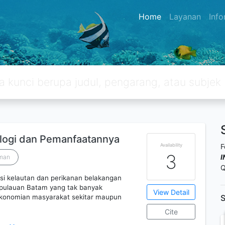
Home
Layanan
Inf
ologi dan Pemanfaatannya
Availability
F
3
man
Q
i kelautan dan perikanan belakangan
Kepulauan Batam yang tak banyak
View Detail
ekonomian masyarakat sekitar maupun
S
Cite