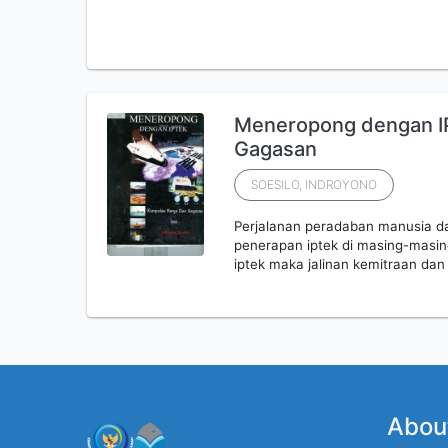
Meneropong dengan IP
Gagasan
SOESILO, INDROYONO
Perjalanan peradaban manusia d
penerapan iptek di masing-masin
iptek maka jalinan kemitraan da
Abou