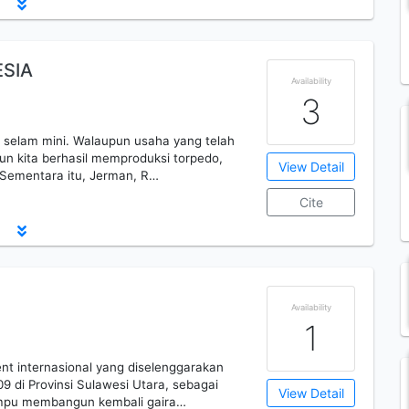
SIA
Availability
3
 selam mini. Walaupun usaha yang telah
amun kita berhasil memproduksi torpedo,
View Detail
 Sementara itu, Jerman, R…
Cite
Availability
1
t internasional yang diselenggarakan
09 di Provinsi Sulawesi Utara, sebagai
View Detail
ampu membangun kembali gaira…