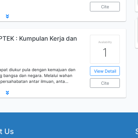
Cite
TEK : Kumpulan Kerja dan
Availability
1
apat diukur pula dengan kemajuan dan
View Detail
g bangsa dan negara. Melalui wahan
n persahabatan antar ilmuan, anta…
Cite
t Us