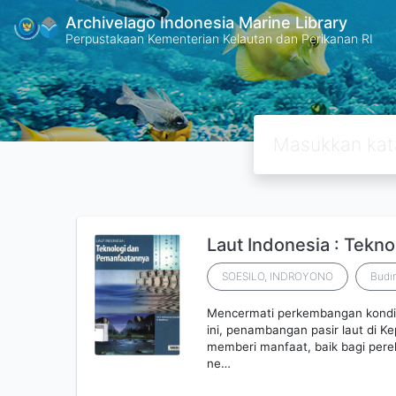
Archivelago Indonesia Marine Library
Perpustakaan Kementerian Kelautan dan Perikanan RI
Laut Indonesia : Tekn
SOESILO, INDROYONO
Budi
Mencermati perkembangan kondis
ini, penambangan pasir laut di 
memberi manfaat, baik bagi per
ne…