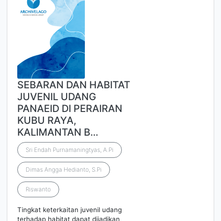
SEBARAN DAN HABITAT
JUVENIL UDANG
PANAEID DI PERAIRAN
KUBU RAYA,
KALIMANTAN B…
Sri Endah Purnamaningtyas, A.Pi
Dimas Angga Hedianto, S.Pi
Riswanto
Tingkat keterkaitan juvenil udang
terhadap habitat dapat dijadikan