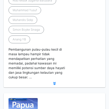
Rido Miduk Sugandi Batubara
Muhammad Yusuf
Muhandis Sidqi
Simon Boyke Sinaga
Anang YB
Pembangunan pulau-pulau kecil di
masa lampau hampir tidak
mendapatkan perhatian yang
memadai, padahal kawasan ini
memiliki potensi sumber daya hayati
dan jasa lingkungan kelautan yang
cukup besar. …