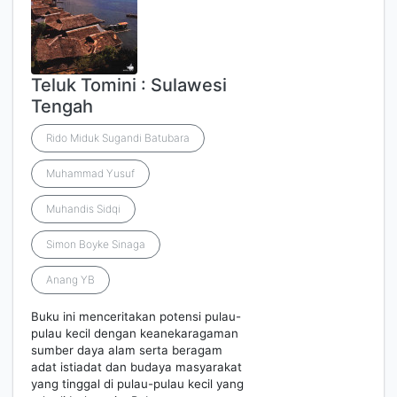
Teluk Tomini : Sulawesi
Tengah
Rido Miduk Sugandi Batubara
Muhammad Yusuf
Muhandis Sidqi
Simon Boyke Sinaga
Anang YB
Buku ini menceritakan potensi pulau-
pulau kecil dengan keanekaragaman
sumber daya alam serta beragam
adat istiadat dan budaya masyarakat
yang tinggal di pulau-pulau kecil yang