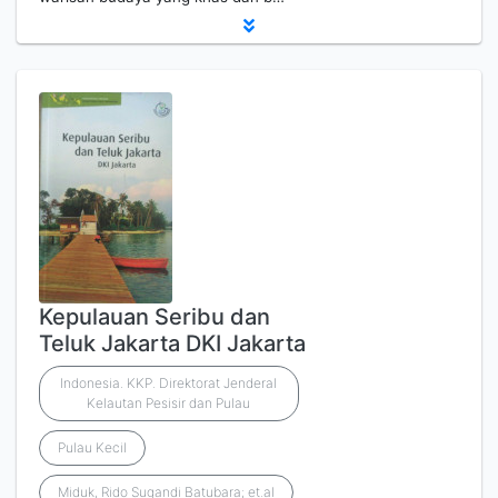
Kepulauan Seribu dan
Teluk Jakarta DKI Jakarta
Indonesia. KKP. Direktorat Jenderal
Kelautan Pesisir dan Pulau
Pulau Kecil
Miduk, Rido Sugandi Batubara; et.al