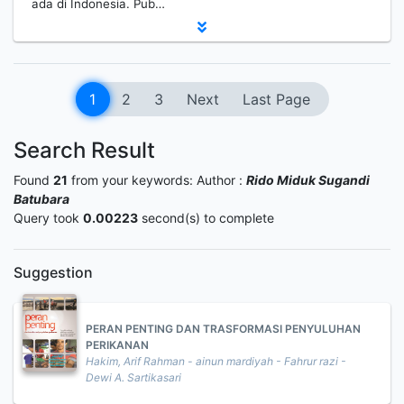
ada di Indonesia. Pub…
1
2
3
Next
Last Page
Search Result
Found
21
from your keywords:
Author :
Rido Miduk Sugandi
Batubara
Query took
0.00223
second(s) to complete
Suggestion
PERAN PENTING DAN TRASFORMASI PENYULUHAN
PERIKANAN
Hakim, Arif Rahman - ainun mardiyah - Fahrur razi -
Dewi A. Sartikasari