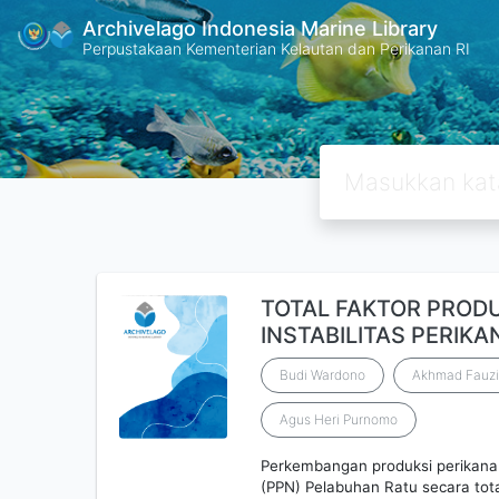
Archivelago Indonesia Marine Library
Perpustakaan Kementerian Kelautan dan Perikanan RI
TOTAL FAKTOR PRODU
INSTABILITAS PERIK
Budi Wardono
Akhmad Fauzi
Agus Heri Purnomo
Perkembangan produksi perikana
(PPN) Pelabuhan Ratu secara tota