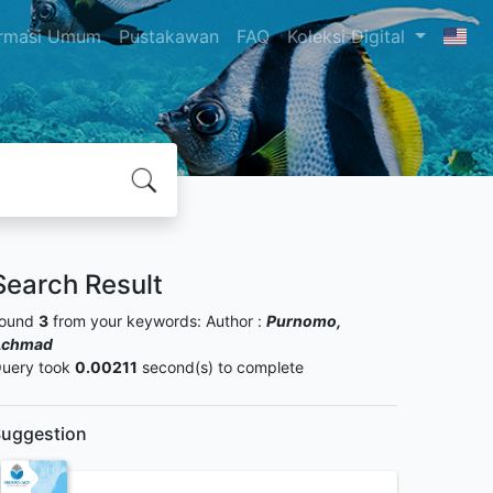
ormasi Umum
Pustakawan
FAQ
Koleksi Digital
Search Result
ound
3
from your keywords:
Author :
Purnomo,
Achmad
uery took
0.00211
second(s) to complete
uggestion