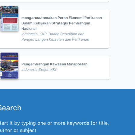
mengarusutamakan Peran Ekonomi Perikanan
Dalam Kebijakan Strategis Pembangun
Nasional
Indonesia. KKP. Badan Penelitian dan
Pengembangan Kelautan dan Perikanan
Pengembangan Kawasan Minapolitan
Indonesia.Setjen KKP
Search
tart it by typing one or more keywords for title,
uthor or subject