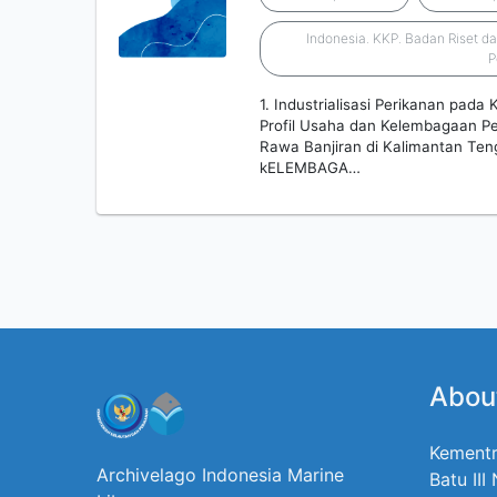
Indonesia. KKP. Badan Riset 
P
1. Industrialisasi Perikanan pad
Profil Usaha dan Kelembagaan P
Rawa Banjiran di Kalimantan Te
kELEMBAGA…
Abou
Kementr
Archivelago Indonesia Marine
Batu III