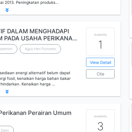
pai 2013. Peningkatan produks…
TIF DALAM MENGHADAPI
Availability
M PADA USAHA PERIKANA…
1
zamroni
Agus Heri Purnomo
View Detail
ediaan energi alternatif belum dapat
Cite
gi fosil, kenaikan harga bahan bakar
rhindarkan. Kenaikan harga …
i Perikanan Perairan Umum
Availability
3
 Zahri