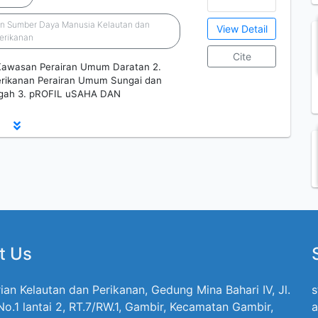
dan Sumber Daya Manusia Kelautan dan
View Detail
erikanan
Cite
a Kawasan Perairan Umum Daratan 2.
erikanan Perairan Umum Sungai dan
ngah 3. pROFIL uSAHA DAN
t Us
ian Kelautan dan Perikanan, Gedung Mina Bahari IV, Jl.
s
 No.1 lantai 2, RT.7/RW.1, Gambir, Kecamatan Gambir,
a