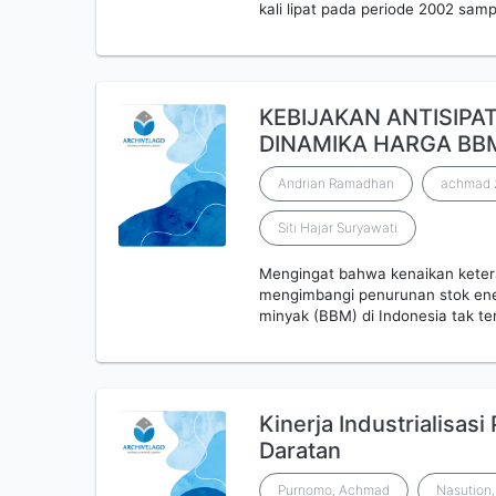
kali lipat pada periode 2002 sam
KEBIJAKAN ANTISIPA
DINAMIKA HARGA BB
Andrian Ramadhan
achmad 
Siti Hajar Suryawati
Mengingat bahwa kenaikan keters
mengimbangi penurunan stok ener
minyak (BBM) di Indonesia tak te
Kinerja Industrialisas
Daratan
Purnomo, Achmad
Nasution,