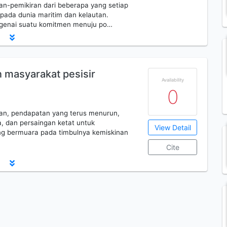
iran-pemikiran dari beberapa yang setiap
pada dunia maritim dan kelautan.
genai suatu komitmen menuju po…
 masyarakat pesisir
Availability
0
an, pendapatan yang terus menurun,
, dan persaingan ketat untuk
View Detail
ng bermuara pada timbulnya kemiskinan
Cite