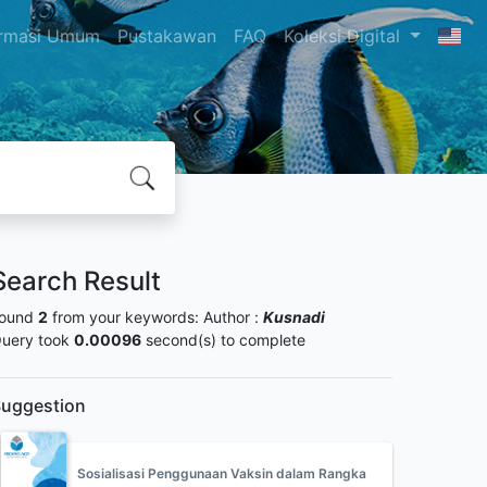
ormasi Umum
Pustakawan
FAQ
Koleksi Digital
Search Result
ound
2
from your keywords:
Author :
Kusnadi
uery took
0.00096
second(s) to complete
uggestion
Sosialisasi Penggunaan Vaksin dalam Rangka