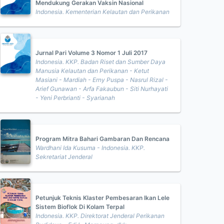
Mendukung Gerakan Vaksin Nasional
Indonesia. Kementerian Kelautan dan Perikanan
Jurnal Pari Volume 3 Nomor 1 Juli 2017
Indonesia. KKP. Badan Riset dan Sumber Daya
Manusia Kelautan dan Perikanan - Ketut
Masiani - Mardiah - Erny Puspa - Nasrul Rizal -
Arief Gunawan - Arfa Fakaubun - Siti Nurhayati
- Yeni Perbrianti - Syarianah
Program Mitra Bahari Gambaran Dan Rencana
Wardhani Ida Kusuma - Indonesia. KKP.
Sekretariat Jenderal
Petunjuk Teknis Klaster Pembesaran Ikan Lele
Sistem Bioflok Di Kolam Terpal
Indonesia. KKP. Direktorat Jenderal Perikanan