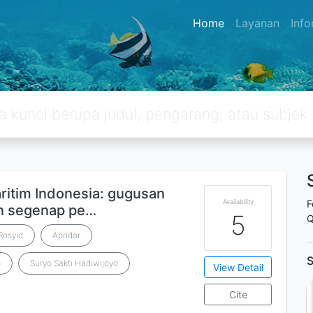
Home
Layanan
Inf
ritim Indonesia: gugusan
Availability
F
n segenap pe…
5
Q
Rosyid
Apridar
S
o
Suryo Sakti Hadiwijoyo
View Detail
Cite