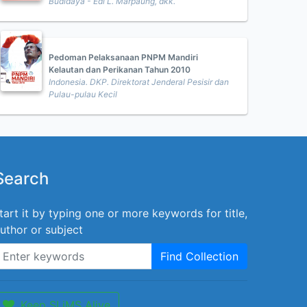
Budidaya - Edi L. Marpaung, dkk.
Pedoman Pelaksanaan PNPM Mandiri
Kelautan dan Perikanan Tahun 2010
Indonesia. DKP. Direktorat Jenderal Pesisir dan
Pulau-pulau Kecil
Search
tart it by typing one or more keywords for title,
uthor or subject
Find Collection
Keep SLiMS Alive