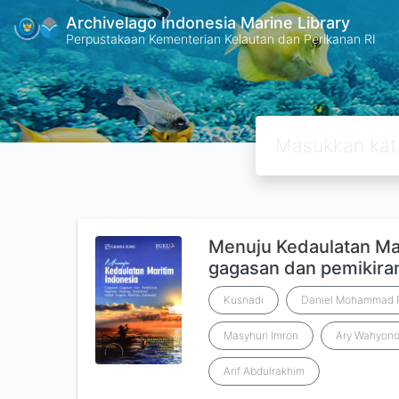
Archivelago Indonesia Marine Library
Perpustakaan Kementerian Kelautan dan Perikanan RI
Menuju Kedaulatan Ma
gagasan dan pemikira
Kusnadi
Daniel Mohammad 
Masyhuri Imron
Ary Wahyon
Arif Abdulrakhim