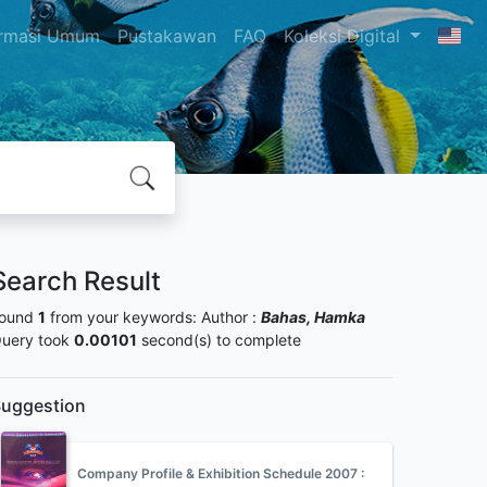
ormasi Umum
Pustakawan
FAQ
Koleksi Digital
Search Result
ound
1
from your keywords:
Author :
Bahas, Hamka
uery took
0.00101
second(s) to complete
uggestion
Company Profile & Exhibition Schedule 2007 :