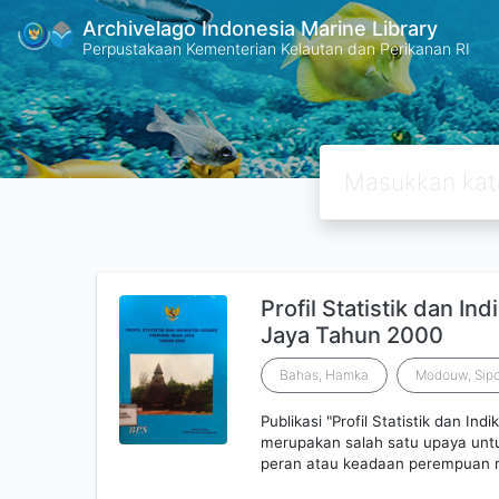
Archivelago Indonesia Marine Library
Perpustakaan Kementerian Kelautan dan Perikanan RI
Profil Statistik dan In
Jaya Tahun 2000
Bahas, Hamka
Modouw, Sip
Publikasi "Profil Statistik dan Indi
merupakan salah satu upaya unt
peran atau keadaan perempuan re