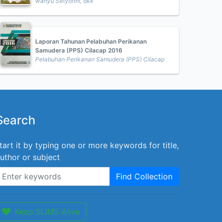
wahyu Setyorini, dkk
Laporan Tahunan Pelabuhan Perikanan
Samudera (PPS) Cilacap 2016
Pelabuhan Perikanan Samudera (PPS) Cilacap
Search
tart it by typing one or more keywords for title,
uthor or subject
Find Collection
Keep SLiMS Alive