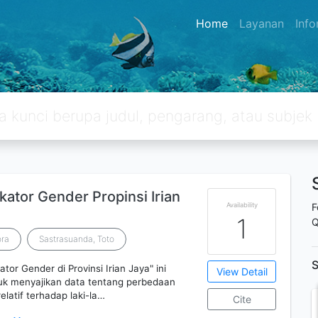
Home
Layanan
Inf
dikator Gender Propinsi Irian
Availability
F
1
Q
ora
Sastrasuanda, Toto
S
kator Gender di Provinsi Irian Jaya" ini
View Detail
uk menyajikan data tentang perbedaan
latif terhadap laki-la…
Cite