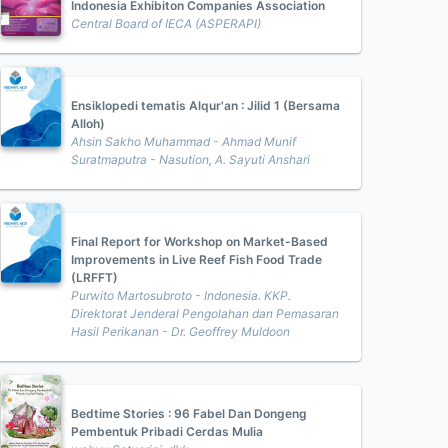
Indonesia Exhibiton Companies Association
Central Board of IECA (ASPERAPI)
Ensiklopedi tematis Alqur'an : Jilid 1 (Bersama
Alloh)
Ahsin Sakho Muhammad - Ahmad Munif
Suratmaputra - Nasution, A. Sayuti Anshari
Final Report for Workshop on Market-Based
Improvements in Live Reef Fish Food Trade
(LRFFT)
Purwito Martosubroto - Indonesia. KKP.
Direktorat Jenderal Pengolahan dan Pemasaran
Hasil Perikanan - Dr. Geoffrey Muldoon
Bedtime Stories : 96 Fabel Dan Dongeng
Pembentuk Pribadi Cerdas Mulia