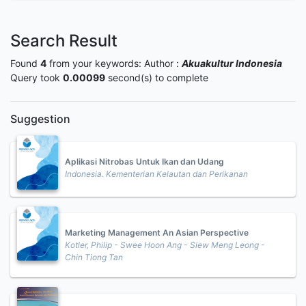
Search Result
Found
4
from your keywords:
Author :
Akuakultur Indonesia
Query took
0.00099
second(s) to complete
Suggestion
Aplikasi Nitrobas Untuk Ikan dan Udang
Indonesia. Kementerian Kelautan dan Perikanan
Marketing Management An Asian Perspective
Kotler, Philip - Swee Hoon Ang - Siew Meng Leong -
Chin Tiong Tan