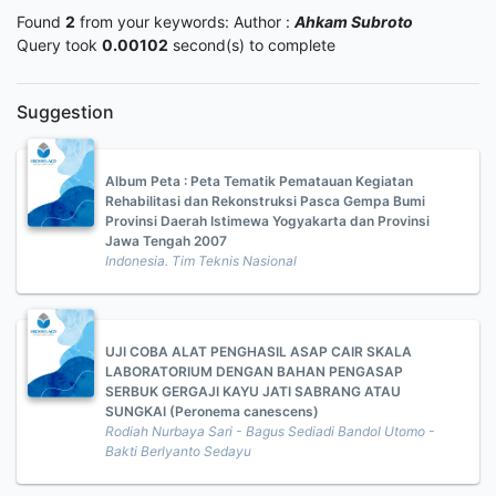
Found
2
from your keywords:
Author :
Ahkam Subroto
Query took
0.00102
second(s) to complete
Suggestion
Album Peta : Peta Tematik Pematauan Kegiatan
Rehabilitasi dan Rekonstruksi Pasca Gempa Bumi
Provinsi Daerah Istimewa Yogyakarta dan Provinsi
Jawa Tengah 2007
Indonesia. Tim Teknis Nasional
UJI COBA ALAT PENGHASIL ASAP CAIR SKALA
LABORATORIUM DENGAN BAHAN PENGASAP
SERBUK GERGAJI KAYU JATI SABRANG ATAU
SUNGKAI (Peronema canescens)
Rodiah Nurbaya Sari - Bagus Sediadi Bandol Utomo -
Bakti Berlyanto Sedayu