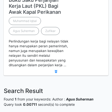
Buku Saku Perjanjian
Kerja Laut (PKL) Bagi
Awak Kapal Perikanan
Muhammad Iqbal
Agus Suherman
Zulfikar
Perlindungan kerja bagi nelayan tidak
hanya merupakan peran pemerintah,
namun juga merupakan kewajiban
nelayan itu sendiri melalui
penyusunan dan kesepakatan yang
dituangkan dalam perjanjian kerja …
Search Result
Found
1
from your keywords:
Author :
Agus Suherman
Query took
0.00711
second(s) to complete