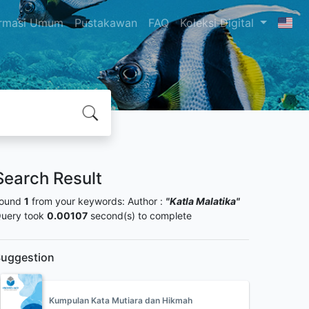
ormasi Umum
Pustakawan
FAQ
Koleksi Digital
Search Result
ound
1
from your keywords:
Author :
"Katla Malatika"
uery took
0.00107
second(s) to complete
uggestion
Kumpulan Kata Mutiara dan Hikmah