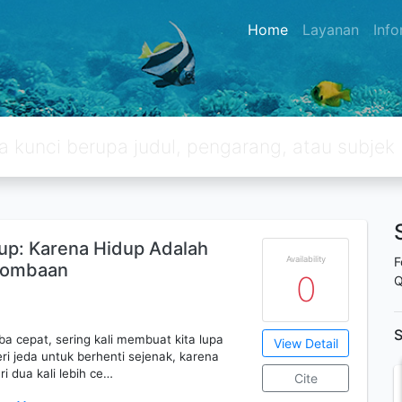
Home
Layanan
Inf
dup: Karena Hidup Adalah
Availability
F
rlombaan
0
Q
S
a cepat, sering kali membuat kita lupa
View Detail
eri jeda untuk berhenti sejenak, karena
ri dua kali lebih ce…
Cite