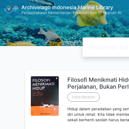
Archivelago Indonesia Marine Library
Perpustakaan Kementerian Kelautan dan Perikanan RI
Filosofi Menikmati Hi
Perjalanan, Bukan Pe
Katla Malatika
Hidup dalam peradaban yang serb
diri untuk rehat. Kita tidak memb
sekali berhenti seolah harus berla