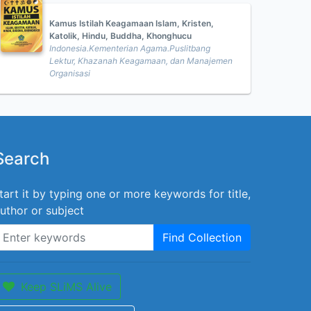
Kamus Istilah Keagamaan Islam, Kristen,
Katolik, Hindu, Buddha, Khonghucu
Indonesia.Kementerian Agama.Puslitbang
Lektur, Khazanah Keagamaan, dan Manajemen
Organisasi
Search
tart it by typing one or more keywords for title,
uthor or subject
Find Collection
Keep SLiMS Alive