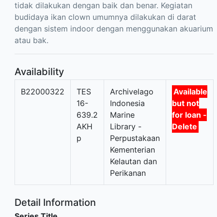
tidak dilakukan dengan baik dan benar. Kegiatan
budidaya ikan clown umumnya dilakukan di darat
dengan sistem indoor dengan menggunakan akuarium
atau bak.
Availability
B22000322
TES
Archivelago
Available
16-
Indonesia
but not
639.2
Marine
for loan -
AKH
Library -
Delete
p
Perpustakaan
Kementerian
Kelautan dan
Perikanan
Detail Information
Series Title