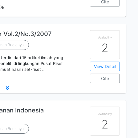
Cite
08
ur Vol.2/No.3/2007
Availability
2
anan Budidaya
 terdiri dari 15 artikel ilmiah yang
eneliti di lingkungan Pusat Riset
View Detail
muat hasil riset-riset …
Cite
kanan Indonesia
Availability
2
anan Budidaya