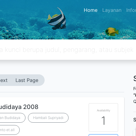
Home
Layanan
Inf
ext
Last Page
F
"
Q
budidaya 2008
Availability
1
nan Budidaya
Hambali Supriyadi
S
to et.all