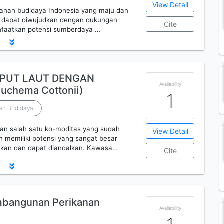
View Detail
anan budidaya Indonesia yang maju dan
 ini dapat diwujudkan dengan dukungan
Cite
nfaatkan potensi sumberdaya …
PUT LAUT DENGAN
Availability
uchema Cottonii)
1
nan Budidaya
n salah satu ko-moditas yang sudah
View Detail
n memiliki potensi yang sangat besar
ngkan dan dapat diandalkan. Kawasa…
Cite
embangunan Perikanan
Availability