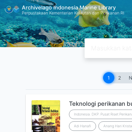
Archivelago Indonesia Marine Library
Perpustakaan Kementerian Kelautan dan Perikanan RI
1
2
N
Teknologi perikanan 
Indonesia. DKP. Pusat Riset Perika
Adi Hanafi
Anang Hari Kristan