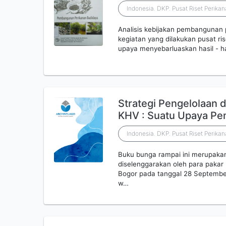
Indonesia. DKP. Pusat Riset Perika
Analisis kebijakan pembangunan
kegiatan yang dilakukan pusat ri
upaya menyebarluaskan hasil - ha
Strategi Pengelolaan 
KHV : Suatu Upaya P
Indonesia. DKP. Pusat Riset Perika
Buku bunga rampai ini merupakan
diselenggarakan oleh para pakar 
Bogor pada tanggal 28 September
w…