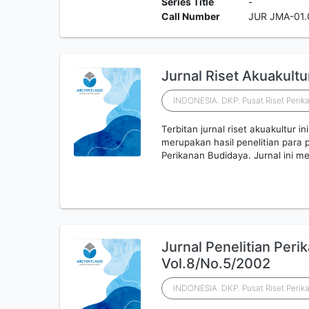
Series Title
-
Call Number
JUR JMA-01.
Jurnal Riset Akuakult
INDONESIA. DKP. Pusat Riset Perik
Terbitan jurnal riset akuakultur ini
merupakan hasil penelitian para p
Perikanan Budidaya. Jurnal ini me
Jurnal Penelitian Peri
Vol.8/No.5/2002
INDONESIA. DKP. Pusat Riset Perik