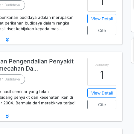
1
nan Budidaya
 perikanan budidaya adalah merupakan
View Detail
set perikanan budidaya dalam rangka
sil riset kebijakan kepada mas…
Cite
dan Pengendalian Penyakit
Availability
emecahan Da…
1
nan Budidaya
 hasil seminar yang telah
View Detail
bidang penyakit dan kesehatan ikan di
 2004. Bermula dari merebknya terjadi
Cite