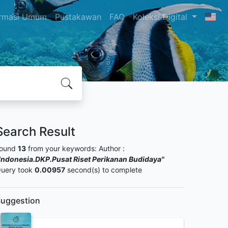
ormasi Umum
Pustakawan
FAQ
Koleksi Digital
Search Result
ound
13
from your keywords:
Author :
Indonesia.DKP.Pusat Riset Perikanan Budidaya"
uery took
0.00957
second(s) to complete
uggestion