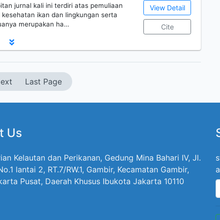
an jurnal kali ini terdiri atas pemuliaan
View Detail
, kesehatan ikan dan lingkungan serta
emuanya merupakan ha…
Cite
ext
Last Page
t Us
ian Kelautan dan Perikanan, Gedung Mina Bahari IV, Jl.
s
 No.1 lantai 2, RT.7/RW.1, Gambir, Kecamatan Gambir,
a
karta Pusat, Daerah Khusus Ibukota Jakarta 10110