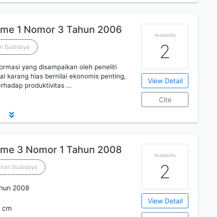
ume 1 Nomor 3 Tahun 2006
Availability
2
an Budidaya
formasi yang disampaikan oleh peneliti
 karang hias bernilai ekonomis penting,
View Detail
erhadap produktivitas …
Cite
ume 3 Nomor 1 Tahun 2008
Availability
2
anan Budidaya
ahun 2008
View Detail
7 cm