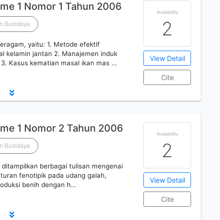
ume 1 Nomor 1 Tahun 2006
Availability
2
an Budidaya
beragam, yaitu: 1. Metode efektif
l kelamin jantan 2. Manajemen induk
View Detail
 3. Kasus kematian masal ikan mas …
Cite
ume 1 Nomor 2 Tahun 2006
Availability
2
an Budidaya
i ditampilkan berbagai tulisan mengenai
enturan fenotipik pada udang galah,
View Detail
produksi benih dengan h…
Cite