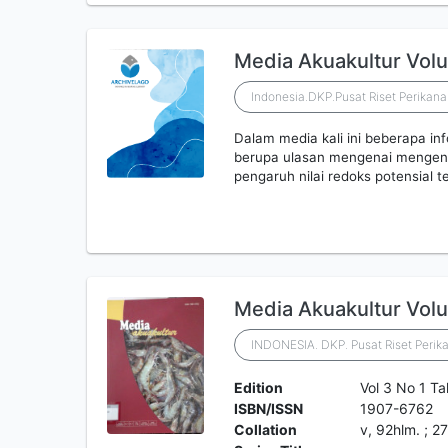
Media Akuakultur Vol
Indonesia.DKP.Pusat Riset Perikan
Dalam media kali ini beberapa in
berupa ulasan mengenai mengenal
pengaruh nilai redoks potensial t
Media Akuakultur Vol
INDONESIA. DKP. Pusat Riset Perik
Edition
Vol 3 No 1 T
ISBN/ISSN
1907-6762
Collation
v, 92hlm. ; 2