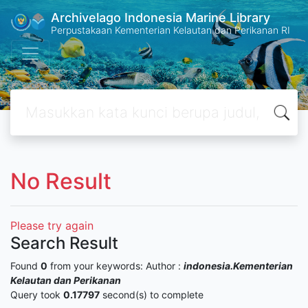
Archivelago Indonesia Marine Library
Perpustakaan Kementerian Kelautan dan Perikanan RI
No Result
Please try again
Search Result
Found
0
from your keywords:
Author :
indonesia.Kementerian
Kelautan dan Perikanan
Query took
0.17797
second(s) to complete