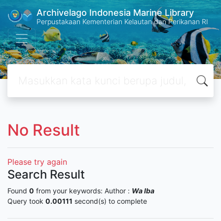
Archivelago Indonesia Marine Library
Perpustakaan Kementerian Kelautan dan Perikanan RI
No Result
Please try again
Search Result
Found
0
from your keywords:
Author :
Wa Iba
Query took
0.00111
second(s) to complete