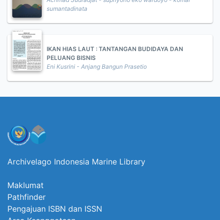
sumantadinata
IKAN HIAS LAUT : TANTANGAN BUDIDAYA DAN
PELUANG BISNIS
Eni Kusrini - Anjang Bangun Prasetio
Archivelago Indonesia Marine Library
Maklumat
Pathfinder
Pengajuan ISBN dan ISSN