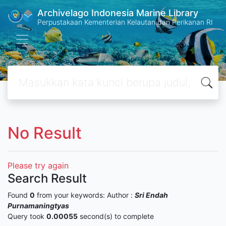
Archivelago Indonesia Marine Library
Perpustakaan Kementerian Kelautan dan Perikanan RI
No Result
Please try again
Search Result
Found
0
from your keywords:
Author :
Sri Endah
Purnamaningtyas
Query took
0.00055
second(s) to complete