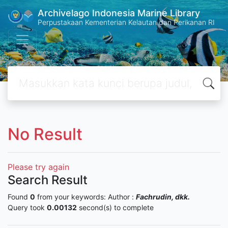
Archivelago Indonesia Marine Library
Perpustakaan Kementerian Kelautan dan Perikanan RI
No Result
Please try again
Search Result
Found
0
from your keywords:
Author :
Fachrudin, dkk.
Query took
0.00132
second(s) to complete