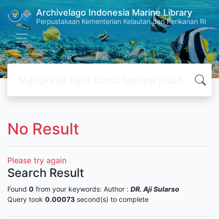
Archivelago Indonesia Marine Library
Perpustakaan Kementerian Kelautan dan Perikanan RI
No Result
Please try again
Search Result
Found
0
from your keywords:
Author :
DR. Aji Sularso
Query took
0.00073
second(s) to complete