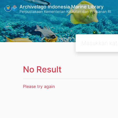
Archivelago Indonesia Marine Library
Perpustakaan Kementerian Kelautan dan Perikanan RI
No Result
Please try again