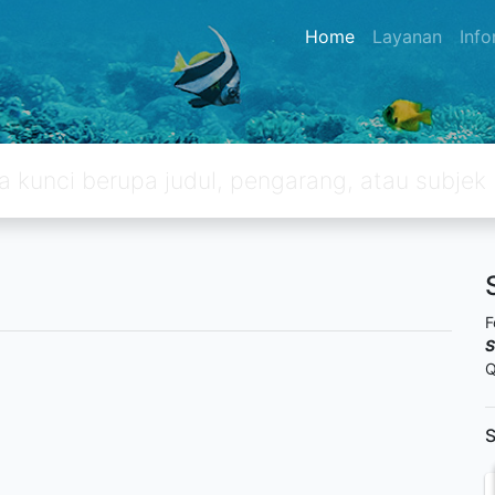
Home
Layanan
Inf
F
S
Q
S