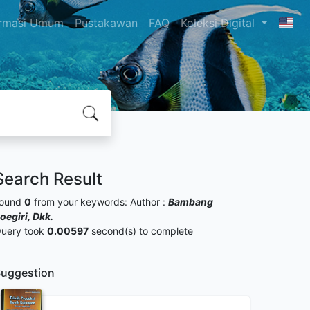
ormasi Umum
Pustakawan
FAQ
Koleksi Digital
Search Result
ound
0
from your keywords:
Author :
Bambang
oegiri, Dkk.
uery took
0.00597
second(s) to complete
uggestion