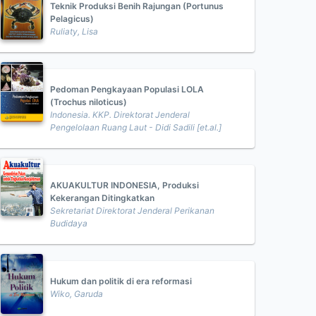
Teknik Produksi Benih Rajungan (Portunus
Pelagicus)
Ruliaty, Lisa
Pedoman Pengkayaan Populasi LOLA
(Trochus niloticus)
Indonesia. KKP. Direktorat Jenderal
Pengelolaan Ruang Laut - Didi Sadili [et.al.]
AKUAKULTUR INDONESIA, Produksi
Kekerangan Ditingkatkan
Sekretariat Direktorat Jenderal Perikanan
Budidaya
Hukum dan politik di era reformasi
Wiko, Garuda