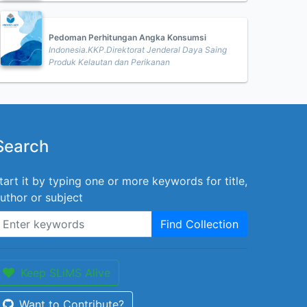
Pedoman Perhitungan Angka Konsumsi
Indonesia.KKP.Direktorat Jenderal Daya Saing
Produk Kelautan dan Perikanan
Search
tart it by typing one or more keywords for title,
uthor or subject
Find Collection
Keep SLiMS Alive
Want to Contribute?