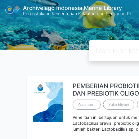
Archivelago Indonesia Marine Library
Perpustakaan Kementerian Kelautan dan Perikanan RI
PEMBERIAN PROBIOTI
DAN PREBIOTIK OLIG
Widanarni
Yuke Eliyani
Penelitian ini bertujuan untuk m
Lactobacillus brevis, prebiotik ol
jumlah bakteri Lactobacillus sp. d