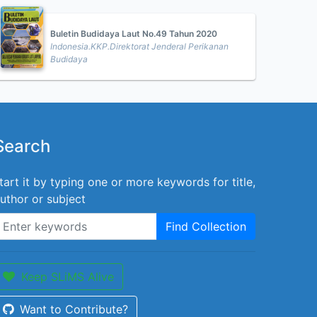
Buletin Budidaya Laut No.49 Tahun 2020
Indonesia.KKP.Direktorat Jenderal Perikanan
Budidaya
Search
tart it by typing one or more keywords for title,
uthor or subject
Find Collection
Keep SLiMS Alive
Want to Contribute?