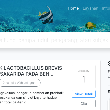
Home
Layanan
Inf
K LACTOBACILLUS BREVIS
Availability
F
OSAKARIDA PADA BEN…
1
Q
Dinamella Wahjuningrum
S
engevaluasi pengaruh pemberian probiotik
View Detail
igosakarida dan sinbiotiknya terhadap
an total bakteri d…
Cite