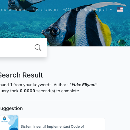
ormasi Umum
Pustakawan
FAQ
Koleksi Digital
Search Result
ound
1
from your keywords:
Author :
"Yuke Eliyani"
uery took
0.0009
second(s) to complete
uggestion
Sistem Insentif Implementasi Code of