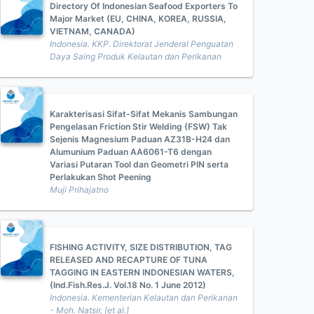
Directory Of Indonesian Seafood Exporters To
Major Market (EU, CHINA, KOREA, RUSSIA,
VIETNAM, CANADA)
Indonesia. KKP. Direktorat Jenderal Penguatan
Daya Saing Produk Kelautan dan Perikanan
Karakterisasi Sifat-Sifat Mekanis Sambungan
Pengelasan Friction Stir Welding (FSW) Tak
Sejenis Magnesium Paduan AZ31B-H24 dan
Alumunium Paduan AA6061-T6 dengan
Variasi Putaran Tool dan Geometri PIN serta
Perlakukan Shot Peening
Muji Prihajatno
FISHING ACTIVITY, SIZE DISTRIBUTION, TAG
RELEASED AND RECAPTURE OF TUNA
TAGGING IN EASTERN INDONESIAN WATERS,
(Ind.Fish.Res.J. Vol.18 No. 1 June 2012)
Indonesia. Kementerian Kelautan dan Perikanan
- Moh. Natsir, [et al.]