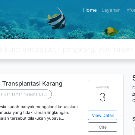
Home
Layanan
Inf
Transplantasi Karang
Availability
F
3
D
asi dan Taman Nasional Laut
Q
nesia sudah banyak mengalami kerusakan
anusia yang tidak ramah lingkungan.
View Detail
lah tersebut dilakukan yupaya…
S
Cite