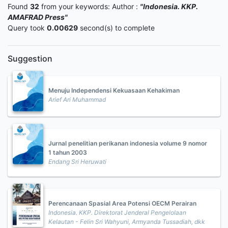
Found
32
from your keywords:
Author :
"Indonesia. KKP.
AMAFRAD Press"
Query took
0.00629
second(s) to complete
Suggestion
Menuju Independensi Kekuasaan Kehakiman
Arief Ari Muhammad
Jurnal penelitian perikanan indonesia volume 9 nomor
1 tahun 2003
Endang Sri Heruwati
Perencanaan Spasial Area Potensi OECM Perairan
Indonesia. KKP. Direktorat Jenderal Pengelolaan
Kelautan - Felin Sri Wahyuni, Armyanda Tussadiah, dkk