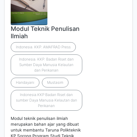
Modul Teknik Penulisan
Ilmiah
Indonesia. KKP. AMAFRAD Press
Indonesia. KKP. Badan Riset dan
Sumber Daya Manusia Kelautan
dan Perikanan
Handayani
Mustasim
Indonesia.KKP Badan Riset dan
sumber Daya Manusia Kelautan dan
Perikanan
Modul teknik penulisan ilmiah
merupakan bahan ajar yang dibuat
untuk membantu Taruna Polikteknik
KP Sorong Program Studi Teknik