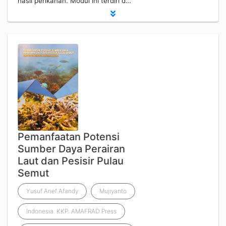
hasil perikanan. Modul ini terdiri d…
Pemanfaatan Potensi
Sumber Daya Perairan
Laut dan Pesisir Pulau
Semut
Yusuf Arief Afandy
Mujiyanto
Indonesia. KKP. AMAFRAD Press