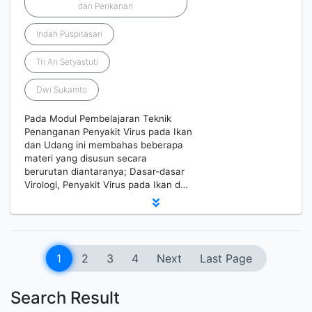
dan Perikanan
Indah Puspitasari
Tri Ari Setyastuti
Dwi Sukamto
Pada Modul Pembelajaran Teknik
Penanganan Penyakit Virus pada Ikan
dan Udang ini membahas beberapa
materi yang disusun secara
berurutan diantaranya; Dasar-dasar
Virologi, Penyakit Virus pada Ikan d…
1
2
3
4
Next
Last Page
Search Result