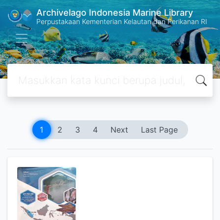
Archivelago Indonesia Marine Library
Perpustakaan Kementerian Kelautan dan Perikanan RI
1
2
3
4
Next
Last Page