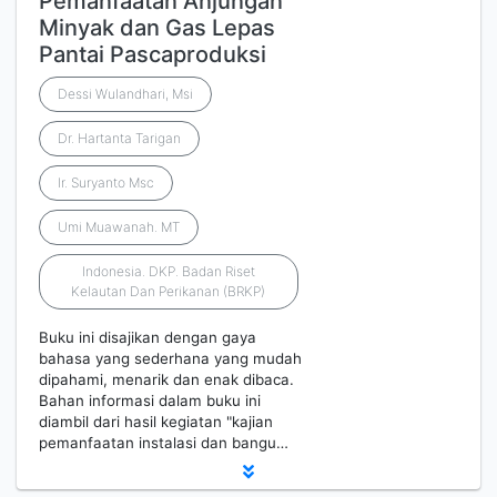
Pemanfaatan Anjungan
Minyak dan Gas Lepas
Pantai Pascaproduksi
Dessi Wulandhari, Msi
Dr. Hartanta Tarigan
Ir. Suryanto Msc
Umi Muawanah. MT
Indonesia. DKP. Badan Riset
Kelautan Dan Perikanan (BRKP)
Buku ini disajikan dengan gaya
bahasa yang sederhana yang mudah
dipahami, menarik dan enak dibaca.
Bahan informasi dalam buku ini
diambil dari hasil kegiatan "kajian
pemanfaatan instalasi dan bangu…