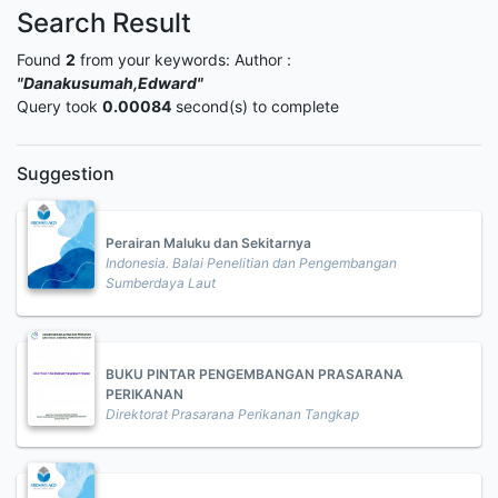
Search Result
Found
2
from your keywords:
Author :
"Danakusumah,Edward"
Query took
0.00084
second(s) to complete
Suggestion
Perairan Maluku dan Sekitarnya
Indonesia. Balai Penelitian dan Pengembangan
Sumberdaya Laut
BUKU PINTAR PENGEMBANGAN PRASARANA
PERIKANAN
Direktorat Prasarana Perikanan Tangkap