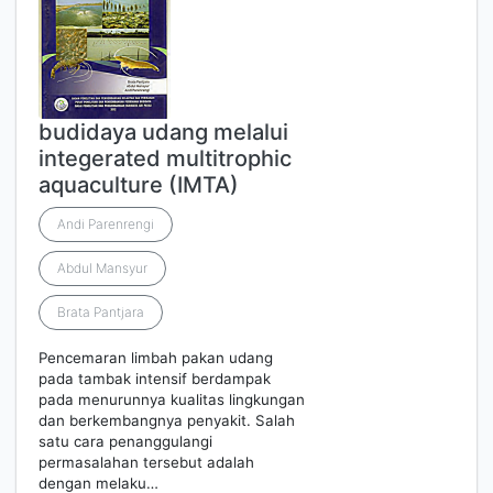
budidaya udang melalui
integerated multitrophic
aquaculture (IMTA)
Andi Parenrengi
Abdul Mansyur
Brata Pantjara
Pencemaran limbah pakan udang
pada tambak intensif berdampak
pada menurunnya kualitas lingkungan
dan berkembangnya penyakit. Salah
satu cara penanggulangi
permasalahan tersebut adalah
dengan melaku…