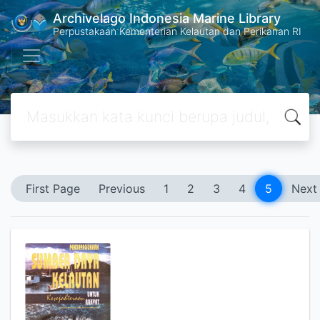
Archivelago Indonesia Marine Library
Perpustakaan Kementerian Kelautan dan Perikanan RI
First Page
Previous
1
2
3
4
5
Next