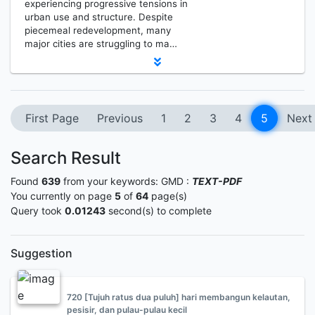
experiencing progressive tensions in
urban use and structure. Despite
piecemeal redevelopment, many
major cities are struggling to ma…
First Page
Previous
1
2
3
4
5
Next
Search Result
Found
639
from your keywords:
GMD :
TEXT-PDF
You currently on page
5
of
64
page(s)
Query took
0.01243
second(s) to complete
Suggestion
720 [Tujuh ratus dua puluh] hari membangun kelautan,
pesisir, dan pulau-pulau kecil