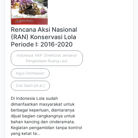
Rencana Aksi Nasional
(RAN) Konservasi Lola
Periode I: 2016-2020
Indonesia. KKP. Direktorat Jenderal
Pengelolaan Ruang Laut
Agus Dermawan
Didi Sadili [et.al.]
Di Indonesia Lola sudah
dimanfaatkan masyarakat untuk
berbagai keperluan, diantaranya
dijual bagian cangkangnya untuk
bahan kancing dan cinderamata.
Kegiatan pengambilan tanpa kontrol
yang ketat te…