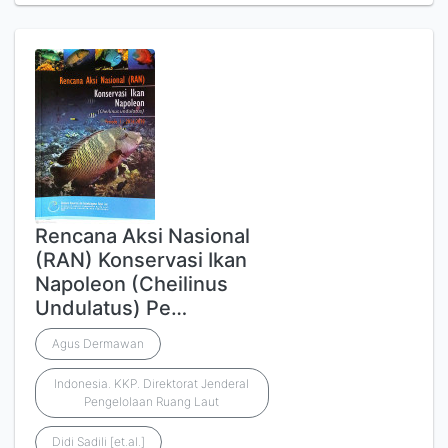
Rencana Aksi Nasional
(RAN) Konservasi Ikan
Napoleon (Cheilinus
Undulatus) Pe…
Agus Dermawan
Indonesia. KKP. Direktorat Jenderal
Pengelolaan Ruang Laut
Didi Sadili [et.al.]