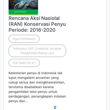
Rencana Aksi Nasiolal
(RAN) Konservasi Penyu
Periode: 2016-2020
Agus Dermawan
Indonesia. KKP. Direktorat Jenderal
Pengelolaan Ruang Laut
Didi Sadili [et.al.]
Kelestarian penyu di Indonesia tak
luput mengalami ancaman yang
cukup serius dan mengkhawatirkan,
terutama disebabkan karena
pengambilan telur penyu untuk
perdagangan, penangkapan indukan
penyu dan…