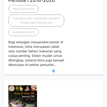
Periode I 2016-2020
Agus Dermawan
Indonesia. KKP. Direktorat Jenderal
Pengelolaan Ruang Laut
Didi Sadili [et.al.]
Bagi sebagian masyarakat pesisir di
Indonesia, kima merupakan salah
satu sumber bahan makanan yang
cukup penting. Selain mudah untuk
ditangkap, potensi kima juga banyak
ditemukan di sekitar pemukim…