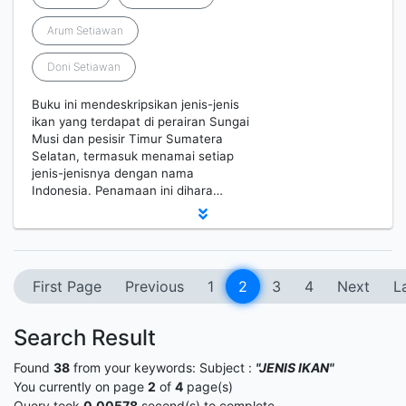
Arum Setiawan
Doni Setiawan
Buku ini mendeskripsikan jenis-jenis
ikan yang terdapat di perairan Sungai
Musi dan pesisir Timur Sumatera
Selatan, termasuk menamai setiap
jenis-jenisnya dengan nama
Indonesia. Penamaan ini dihara…
First Page
Previous
1
2
3
4
Next
L
Search Result
Found
38
from your keywords:
Subject :
"JENIS IKAN"
You currently on page
2
of
4
page(s)
Query took
0.00578
second(s) to complete