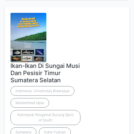
Ikan-Ikan Di Sungai Musi
Dan Pesisir Timur
Sumatera Selatan
Indonesia. Universitas Brawijaya
Muhammad Iqbal
Kelompok Pengamat Burung Spirit
of South
Sumatera
Indra Yustian