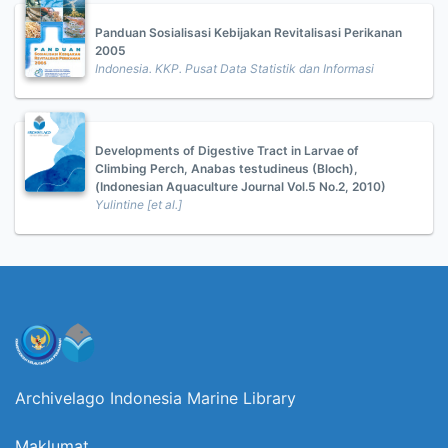
Panduan Sosialisasi Kebijakan Revitalisasi Perikanan
2005
Indonesia. KKP. Pusat Data Statistik dan Informasi
Developments of Digestive Tract in Larvae of
Climbing Perch, Anabas testudineus (Bloch),
(Indonesian Aquaculture Journal Vol.5 No.2, 2010)
Yulintine [et al.]
Archivelago Indonesia Marine Library
Maklumat