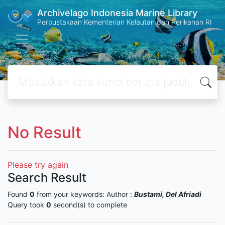
Archivelago Indonesia Marine Library
Perpustakaan Kementerian Kelautan dan Perikanan RI
No Result
Please try again
Search Result
Found
0
from your keywords:
Author :
Bustami, Del Afriadi
Query took
0
second(s) to complete