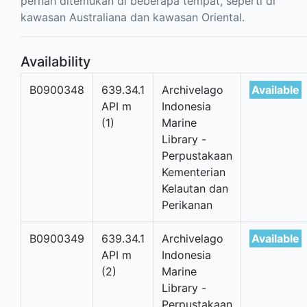
pernah ditemukan di beberapa tempat, seperti di
kawasan Australiana dan kawasan Oriental.
Availability
B0900348
639.34.1
Archivelago
Available
API m
Indonesia
(1)
Marine
Library -
Perpustakaan
Kementerian
Kelautan dan
Perikanan
B0900349
639.34.1
Archivelago
Available
API m
Indonesia
(2)
Marine
Library -
Perpustakaan