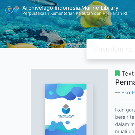
Archivelago Indonesia Marine Library
Perpustakaan Kementerian Kelautan dan Perikanan RI
Text
Perma
Eko P
Ikan gur
berair t
dalam me
muali da