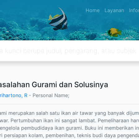
Home
Layanan
Inf
salahan Gurami dan Solusinya
rihartono, R
- Personal Name;
ami merupakan salah satu ikan air tawar yang banyak dijump
awar. Pertumbuhan ikan ini sangat lambat. Pemeliharaan ha
ngelola pembudidaya ikan gurami. Buku ini memberikan in
ri persiapan kolam, pembenihan, teknis budi daya pengend