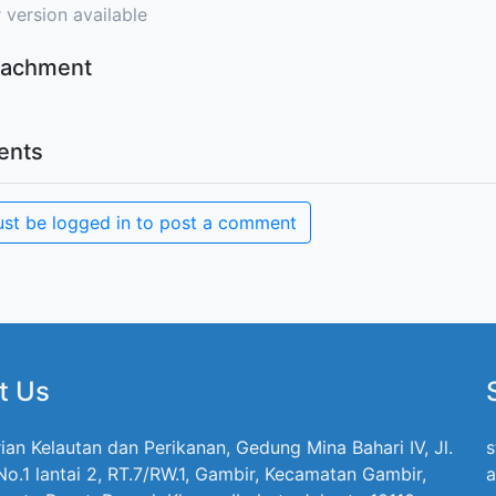
 version available
ttachment
nts
st be logged in to post a comment
t Us
ian Kelautan dan Perikanan, Gedung Mina Bahari IV, Jl.
s
 No.1 lantai 2, RT.7/RW.1, Gambir, Kecamatan Gambir,
a