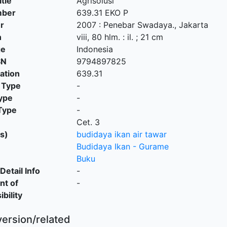
itle
Agrisolusi
mber
639.31 EKO P
r
2007
:
Penebar Swadaya
.,
Jakarta
n
viii, 80 hlm. : il. ; 21 cm
ge
Indonesia
SN
9794897825
cation
639.31
 Type
-
ype
-
Type
-
Cet. 3
s)
budidaya ikan air tawar
Budidaya Ikan - Gurame
Buku
Detail Info
-
nt of
-
bility
version/related