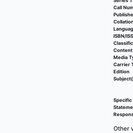
Series T
Call Nu
Publishe
Collatio
Langua
ISBN/IS
Classifi
Content
Media T
Carrier 
Edition
Subject(
Specific 
Stateme
Responsi
Other 