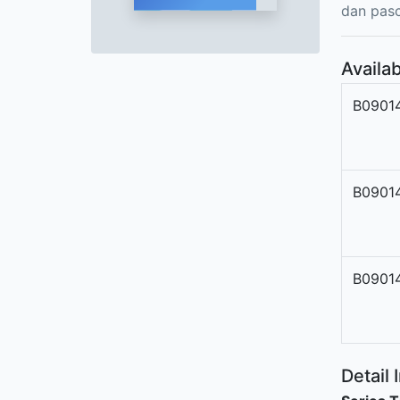
dan pas
Availab
B0901
B0901
B0901
Detail 