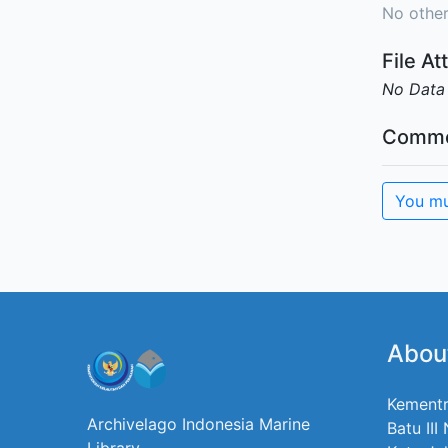
No other
File A
No Data
Comme
You mu
Abou
Kementr
Archivelago Indonesia Marine
Batu III