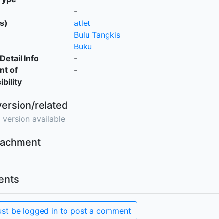
-
s)
atlet
Bulu Tangkis
Buku
Detail Info
-
nt of
-
bility
version/related
 version available
ttachment
nts
st be logged in to post a comment