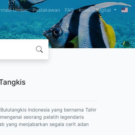
ormasi Umum
Pustakawan
FAQ
Koleksi Digital
 Tangkis
a Bulutangkis Indonesia yang bernama Tahir
 mengenai seorang pelatih legendaris
 bab yang menjabarkan segala cerit adan