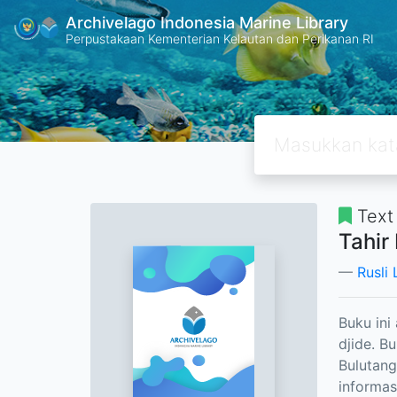
Archivelago Indonesia Marine Library
Perpustakaan Kementerian Kelautan dan Perikanan RI
Text
Tahir
Rusli 
Buku ini
djide. B
Bulutang
informas