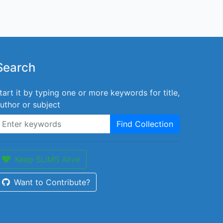
Search
tart it by typing one or more keywords for title,
uthor or subject
Find Collection
Keep SLiMS Alive
Want to Contribute?