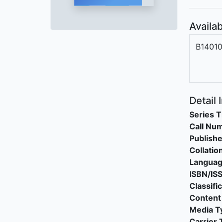
Availab
B1401
Detail 
Series T
Call Nu
Publishe
Collatio
Langua
ISBN/IS
Classifi
Content
Media T
Carrier 