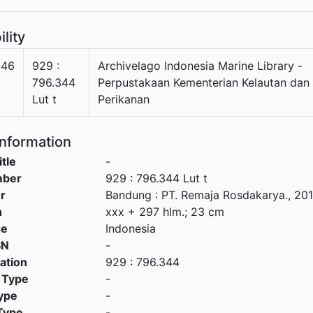
ility
046
929 :
Archivelago Indonesia Marine Library -
796.344
Perpustakaan Kementerian Kelautan dan
Lut t
Perikanan
Information
itle
-
mber
929 : 796.344 Lut t
r
Bandung
:
PT. Remaja Rosdakarya
.,
20
n
xxx + 297 hlm.; 23 cm
ge
Indonesia
SN
-
cation
929 : 796.344
 Type
-
ype
-
Type
-