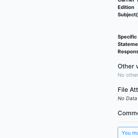
Edition
Subject(
Specific 
Stateme
Responsi
Other 
No other
File A
No Data
Comme
You mu