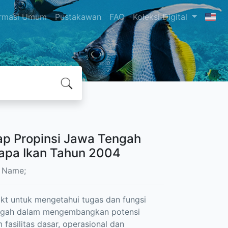
ormasi Umum
Pustakawan
FAQ
Koleksi Digital
kap Propinsi Jawa Tengah
apa Ikan Tahun 2004
l Name;
akt untuk mengetahui tugas dan fungsi
Tangah dalam mengembangkan potensi
asilitas dasar, operasional dan