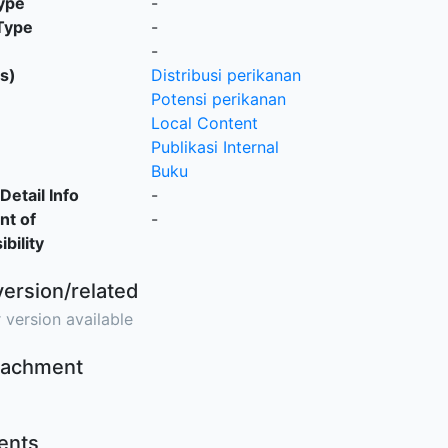
ype
-
Type
-
-
s)
Distribusi perikanan
Potensi perikanan
Local Content
Publikasi Internal
Buku
Detail Info
-
nt of
-
bility
version/related
 version available
ttachment
nts