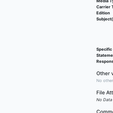
Media T
Carrier 
Edition
Subject(
Specific 
Stateme
Responsi
Other 
No other
File A
No Data
Comme