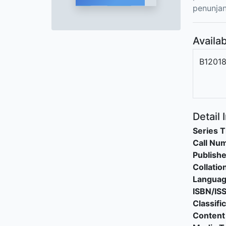
penunjan
Availab
B1201
Detail 
Series T
Call Nu
Publishe
Collatio
Langua
ISBN/IS
Classifi
Content