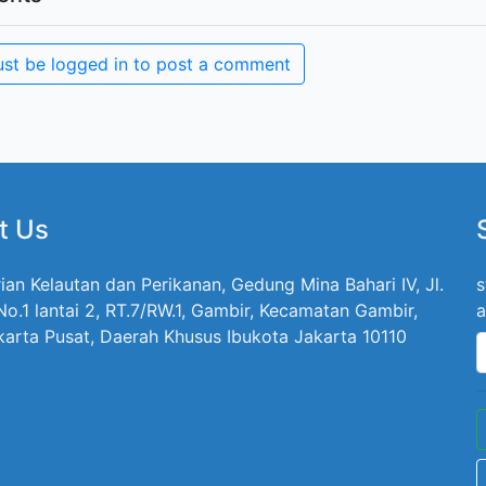
st be logged in to post a comment
t Us
ian Kelautan dan Perikanan, Gedung Mina Bahari IV, Jl.
s
 No.1 lantai 2, RT.7/RW.1, Gambir, Kecamatan Gambir,
a
karta Pusat, Daerah Khusus Ibukota Jakarta 10110