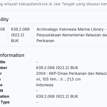
g wilayah kabupaten/kota di Jaw Tengah yang disusun be
ility
806
639.2.068
Archivelago Indonesia Marine Library -
(922.2)
Perpustakaan Kementerian Kelautan da
BUK
Perikanan
Information
itle
-
mber
639.2.068 (922.2) BUK
r
2004
:
KKP-Dinas Perikanan dan Kelau
n
vii, 105 hlm. : il. ; 21,5 cm
ge
Indonesia
SN
-
cation
639.2.068 (922.2) BUK
 Type
-