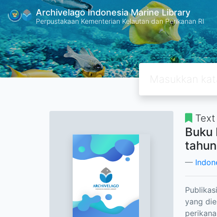
Archivelago Indonesia Marine Library
Perpustakaan Kementerian Kelautan dan Perikanan RI
Text
Buku 
tahun
Indon
Publikas
yang di
perikana