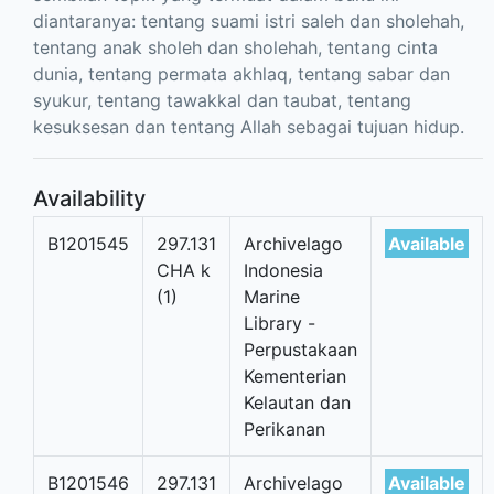
diantaranya: tentang suami istri saleh dan sholehah,
tentang anak sholeh dan sholehah, tentang cinta
dunia, tentang permata akhlaq, tentang sabar dan
syukur, tentang tawakkal dan taubat, tentang
kesuksesan dan tentang Allah sebagai tujuan hidup.
Availability
B1201545
297.131
Archivelago
Available
CHA k
Indonesia
(1)
Marine
Library -
Perpustakaan
Kementerian
Kelautan dan
Perikanan
B1201546
297.131
Archivelago
Available