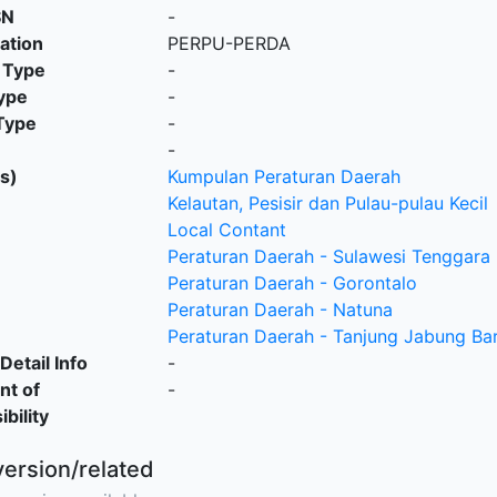
SN
-
cation
PERPU-PERDA
 Type
-
ype
-
Type
-
-
s)
Kumpulan Peraturan Daerah
Kelautan, Pesisir dan Pulau-pulau Kecil
Local Contant
Peraturan Daerah - Sulawesi Tenggara
Peraturan Daerah - Gorontalo
Peraturan Daerah - Natuna
Peraturan Daerah - Tanjung Jabung Ba
Detail Info
-
nt of
-
bility
version/related