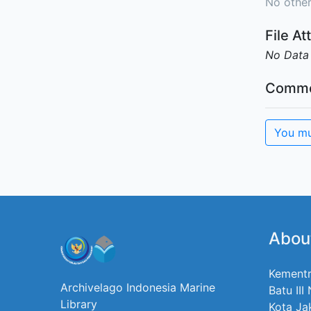
No other
File A
No Data
Comme
You mu
Abou
Kementr
Archivelago Indonesia Marine
Batu III
Library
Kota Ja