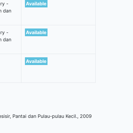
ry -
Available
n dan
ry -
Available
n dan
Available
isir, Pantai dan Pulau-pulau Kecil
.,
2009