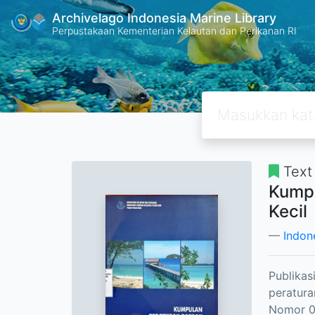
Archivelago Indonesia Marine Library
Perpustakaan Kementerian Kelautan dan Perikanan RI
Text
Kumpu
Kecil
Indone
Publikas
peratura
Nomor 01