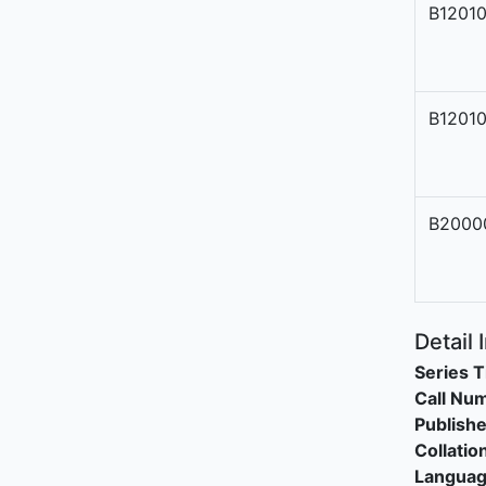
B1201
B1201
B2000
Detail 
Series T
Call Nu
Publishe
Collatio
Langua