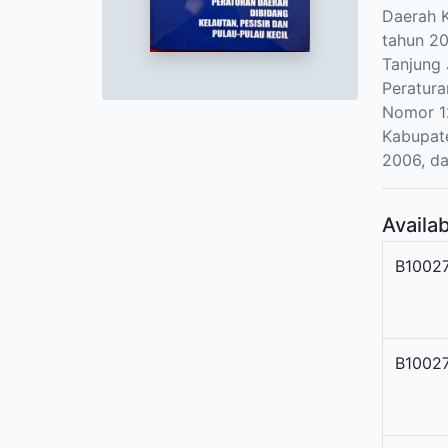
Daerah K
tahun 20
Tanjung 
Peratura
Nomor 12
Kabupat
2006, da
Availab
B1002
B1002