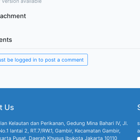
 version available
ttachment
nts
st be logged in to post a comment
t Us
ian Kelautan dan Perikanan, Gedung Mina Bahari IV, Jl.
s
 No.1 lantai 2, RT.7/RW.1, Gambir, Kecamatan Gambir,
a
karta Pusat, Daerah Khusus Ibukota Jakarta 10110