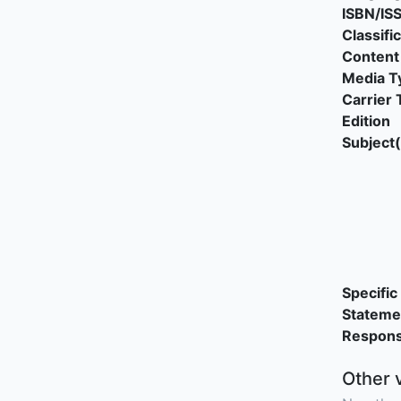
ISBN/IS
Classifi
Content
Media T
Carrier 
Edition
Subject(
Specific 
Stateme
Responsi
Other 