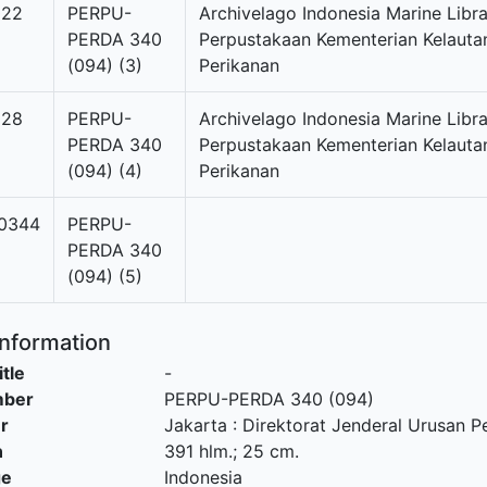
022
PERPU-
Archivelago Indonesia Marine Libra
PERDA 340
Perpustakaan Kementerian Kelauta
(094) (3)
Perikanan
028
PERPU-
Archivelago Indonesia Marine Libra
PERDA 340
Perpustakaan Kementerian Kelauta
(094) (4)
Perikanan
0344
PERPU-
PERDA 340
(094) (5)
Information
itle
-
mber
PERPU-PERDA 340 (094)
r
Jakarta
:
Direktorat Jenderal Urusan Pes
n
391 hlm.; 25 cm.
ge
Indonesia