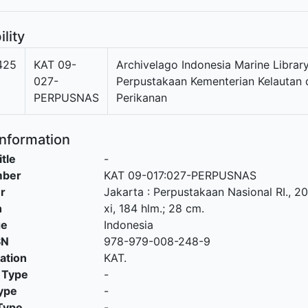
ility
425
KAT 09-
Archivelago Indonesia Marine Library
027-
Perpustakaan Kementerian Kelautan 
PERPUSNAS
Perikanan
Information
itle
-
mber
KAT 09-017:027-PERPUSNAS
r
Jakarta
:
Perpustakaan Nasional RI
.,
20
n
xi, 184 hlm.; 28 cm.
ge
Indonesia
SN
978-979-008-248-9
cation
KAT.
 Type
-
ype
-
Type
-