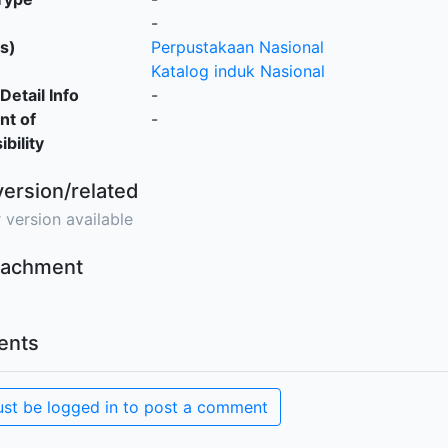
-
s)
Perpustakaan Nasional
Katalog induk Nasional
Detail Info
-
nt of
-
bility
version/related
 version available
ttachment
nts
st be logged in to post a comment