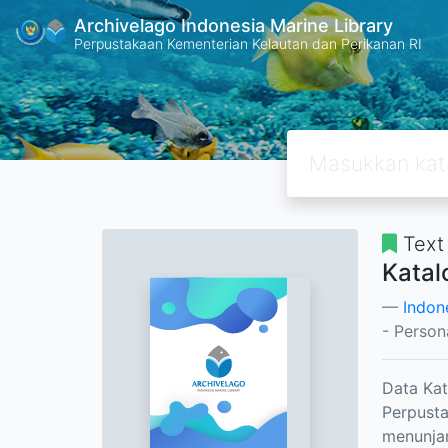
Archivelago Indonesia Marine Library
Perpustakaan Kementerian Kelautan dan Perikanan RI
Text
Katal
Indon
- Person
Data Kat
Perpusta
menunjan