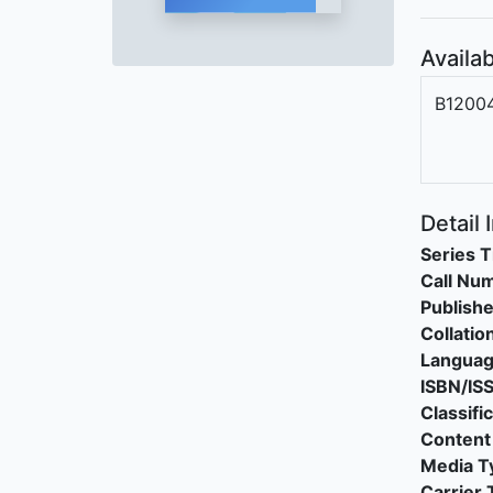
Availab
B1200
Detail 
Series T
Call Nu
Publishe
Collatio
Langua
ISBN/IS
Classifi
Content
Media T
Carrier 