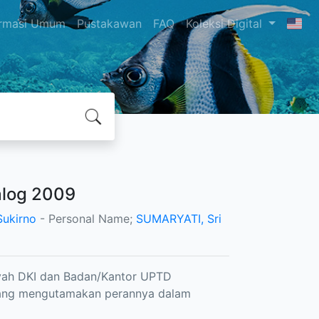
ormasi Umum
Pustakawan
FAQ
Koleksi Digital
alog 2009
Sukirno
- Personal Name;
SUMARYATI, Sri
layah DKI dan Badan/Kantor UPTD
 yang mengutamakan perannya dalam