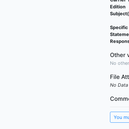
Edition
Subject(
Specific 
Stateme
Responsi
Other 
No other
File A
No Data
Comme
You mu