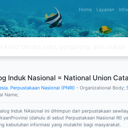
Home
Layanan
Inf
og Induk Nasional = National Union Cat
esia. Perpustakaan Nasional (PNRI)
- Organizational Body;
al Name;
alog Induk NAsional ini dihimpun dari perpustakaan sewi
kaanProvinsi (dahulu di sebut Perpustakaan Nasional RI)
g kebutuhan informasi yang mutakhir bagi masyarakat.