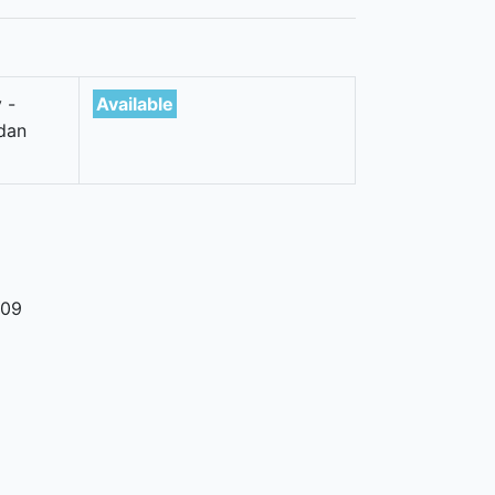
 -
Available
dan
09