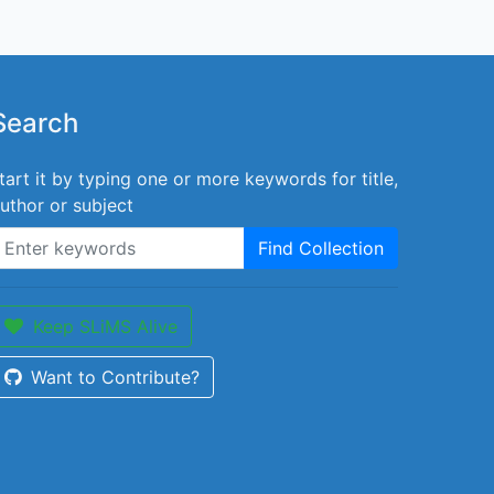
Search
tart it by typing one or more keywords for title,
uthor or subject
Find Collection
Keep SLiMS Alive
Want to Contribute?