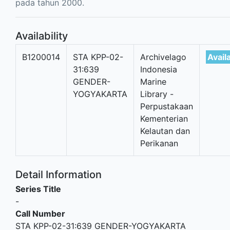
pada tahun 2000.
Availability
B1200014
STA KPP-02-
Archivelago
Avail
31:639
Indonesia
GENDER-
Marine
YOGYAKARTA
Library -
Perpustakaan
Kementerian
Kelautan dan
Perikanan
Detail Information
Series Title
-
Call Number
STA KPP-02-31:639 GENDER-YOGYAKARTA