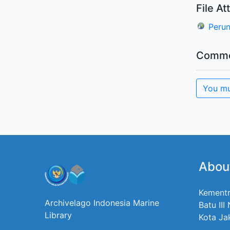
File A
Peru
Comme
You mu
Abou
Kementr
Archivelago Indonesia Marine
Batu III
Library
Kota Ja