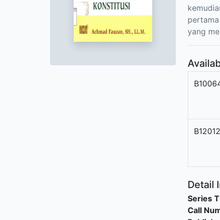
kemudian
pertama 
yang men
Availab
B1006
B1201
Detail 
Series T
Call Nu