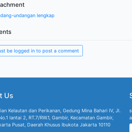
ttachment
ndang-undangan lengkap
nts
st be logged in to post a comment
t Us
ian Kelautan dan Perikanan, Gedung Mina Bahari IV, Jl.
s
 No.1 lantai 2, RT.7/RW.1, Gambir, Kecamatan Gambir,
a
karta Pusat, Daerah Khusus Ibukota Jakarta 10110