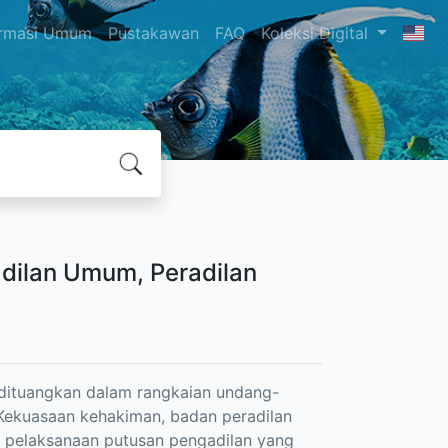
ormasi Umum
Pustakawan
FAQ
Koleksi Digital
ilan Umum, Peradilan
g dituangkan dalam rangkaian undang-
 Kekuasaan kehakiman, badan peradilan
a pelaksanaan putusan pengadilan yang