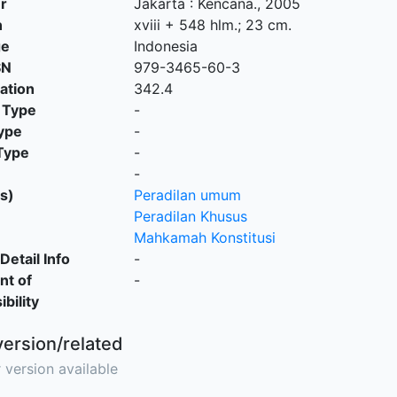
r
Jakarta
:
Kencana
.,
2005
n
xviii + 548 hlm.; 23 cm.
ge
Indonesia
SN
979-3465-60-3
cation
342.4
 Type
-
ype
-
Type
-
-
s)
Peradilan umum
Peradilan Khusus
Mahkamah Konstitusi
Detail Info
-
nt of
-
bility
version/related
 version available