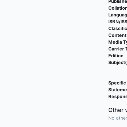
Publishe
Collatio
Langua
ISBN/IS
Classifi
Content
Media T
Carrier 
Edition
Subject(
Specific 
Stateme
Responsi
Other 
No other