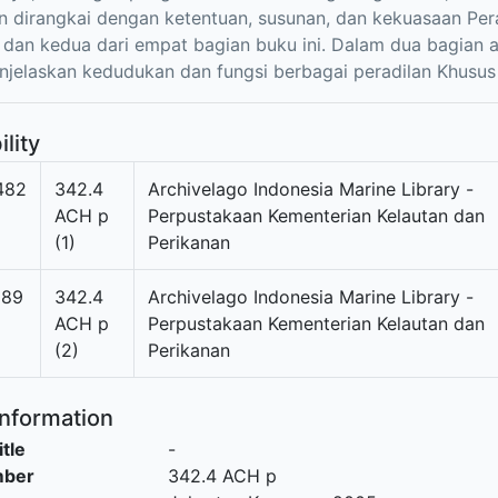
 dirangkai dengan ketentuan, susunan, dan kekuasaan Per
dan kedua dari empat bagian buku ini. Dalam dua bagian 
jelaskan kedudukan dan fungsi berbagai peradilan Khusus
ility
482
342.4
Archivelago Indonesia Marine Library -
ACH p
Perpustakaan Kementerian Kelautan dan
(1)
Perikanan
289
342.4
Archivelago Indonesia Marine Library -
ACH p
Perpustakaan Kementerian Kelautan dan
(2)
Perikanan
Information
itle
-
mber
342.4 ACH p