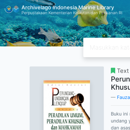
Archivelago Indonesia Marine Library
Perpustakaan Kementerian Kelautan dan Perikanan RI
Text
Perun
Khusu
Fauza
Buku ini
undang y
dan asas