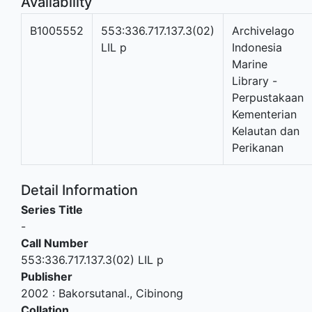
Availability
B1005552
553:336.717.137.3(02)
Archivelago
LIL p
Indonesia
Marine
Library -
Perpustakaan
Kementerian
Kelautan dan
Perikanan
Detail Information
Series Title
-
Call Number
553:336.717.137.3(02) LIL p
Publisher
2002
:
Bakorsutanal
.,
Cibinong
Collation