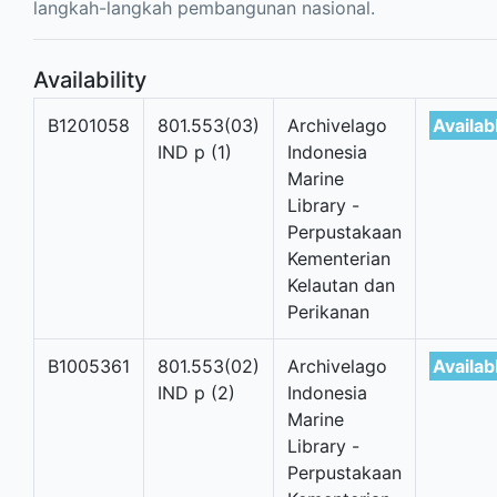
langkah-langkah pembangunan nasional.
Availability
B1201058
801.553(03)
Archivelago
Availab
IND p (1)
Indonesia
Marine
Library -
Perpustakaan
Kementerian
Kelautan dan
Perikanan
B1005361
801.553(02)
Archivelago
Availab
IND p (2)
Indonesia
Marine
Library -
Perpustakaan