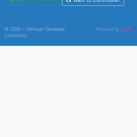
Keep SLiMS Alive
Want to Contribute?
© 2026 — Senayan Developer
Powered by
SLiMS
Community