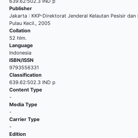
639.62:502.3 IND p
Publisher
Jakarta
:
KKP-Direktorat Jenderal Kelautan Pesisir dan 
Pulau Kecil
.,
2005
Collation
52 hlm.
Language
Indonesia
ISBN/ISSN
9793556331
Classification
639.62:502.3 IND p
Content Type
-
Media Type
-
Carrier Type
-
Edition