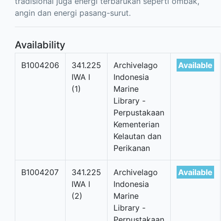
tradisional juga energi terbarukan seperti ombak,
angin dan energi pasang-surut.
Availability
B1004206
341.225
Archivelago
Available
IWA l
Indonesia
(1)
Marine
Library -
Perpustakaan
Kementerian
Kelautan dan
Perikanan
B1004207
341.225
Archivelago
Available
IWA l
Indonesia
(2)
Marine
Library -
Perpustakaan