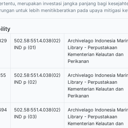
ertentu, merupakan investasi jangka panjang bagi kesejah
ungan untuk lebih menitikberatkan pada upaya mitigasi k
ility
829
502.58:551.4.038(02)
Archivelago Indonesia Mari
IND p (01)
Library - Perpustakaan
Kementerian Kelautan dan
Perikanan
155
502.58:551.4.038(02)
Archivelago Indonesia Mari
IND p (02)
Library - Perpustakaan
Kementerian Kelautan dan
Perikanan
694
502.58:551.4.038(02)
Archivelago Indonesia Mari
IND p (03)
Library - Perpustakaan
Kementerian Kelautan dan