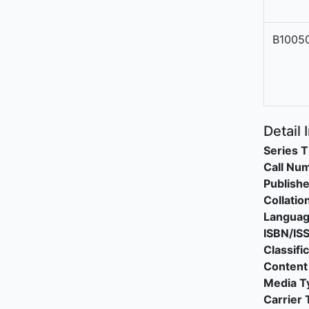
B1005
Detail 
Series T
Call Nu
Publishe
Collatio
Langua
ISBN/IS
Classifi
Content
Media T
Carrier 