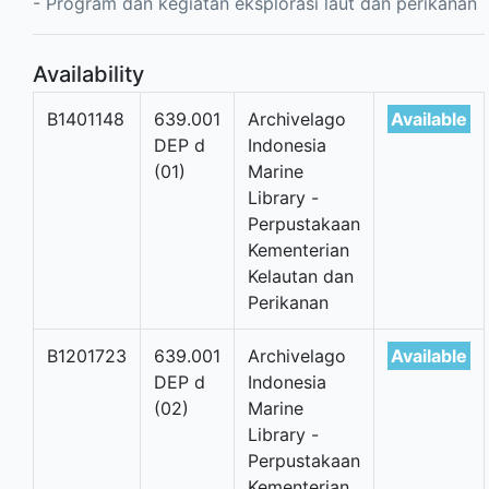
- Program dan kegiatan eksplorasi laut dan perikanan
Availability
B1401148
639.001
Archivelago
Available
DEP d
Indonesia
(01)
Marine
Library -
Perpustakaan
Kementerian
Kelautan dan
Perikanan
B1201723
639.001
Archivelago
Available
DEP d
Indonesia
(02)
Marine
Library -
Perpustakaan
Kementerian