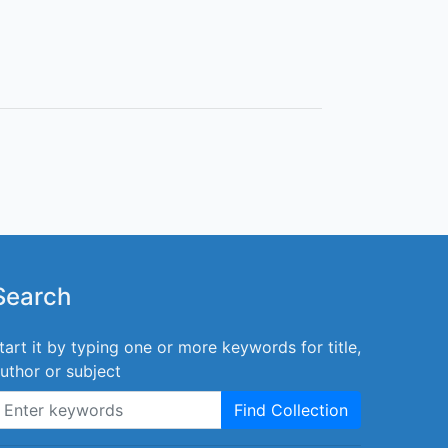
Search
tart it by typing one or more keywords for title,
uthor or subject
Find Collection