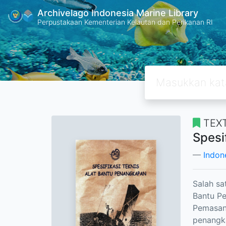
Archivelago Indonesia Marine Library
Perpustakaan Kementerian Kelautan dan Perikanan RI
TEX
Spesi
Indon
Salah sa
Bantu Pe
Pemasang
penangka