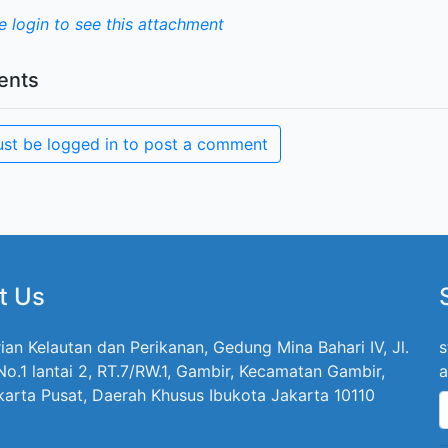
e login to see this attachment
nts
st be logged in to post a comment
t Us
ian Kelautan dan Perikanan, Gedung Mina Bahari IV, Jl.
s
 No.1 lantai 2, RT.7/RW.1, Gambir, Kecamatan Gambir,
a
karta Pusat, Daerah Khusus Ibukota Jakarta 10110