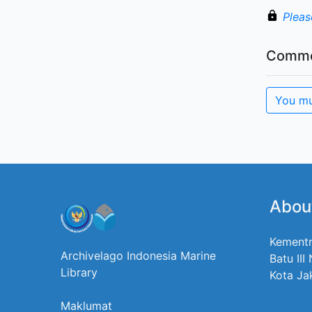
Pleas
Comme
You mu
Abou
Kementr
Archivelago Indonesia Marine
Batu III
Library
Kota Ja
Maklumat