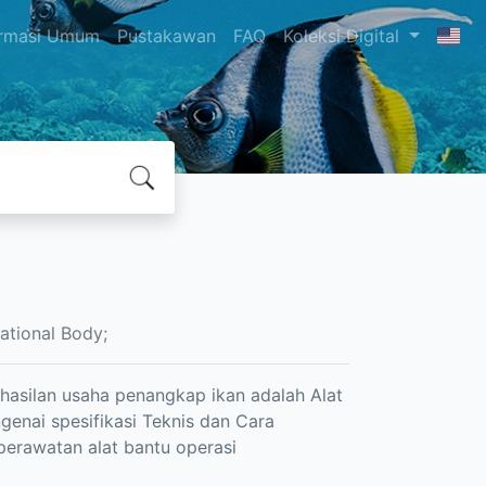
ormasi Umum
Pustakawan
FAQ
Koleksi Digital
ational Body;
asilan usaha penangkap ikan adalah Alat
nai spesifikasi Teknis dan Cara
erawatan alat bantu operasi