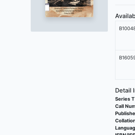
Availab
B1004
B1605
Detail 
Series T
Call Nu
Publishe
Collatio
Langua