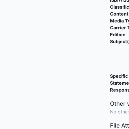
ISBN/IS
Classifi
Content
Media T
Carrier 
Edition
Subject(
Specific 
Stateme
Responsi
Other 
No other
File A