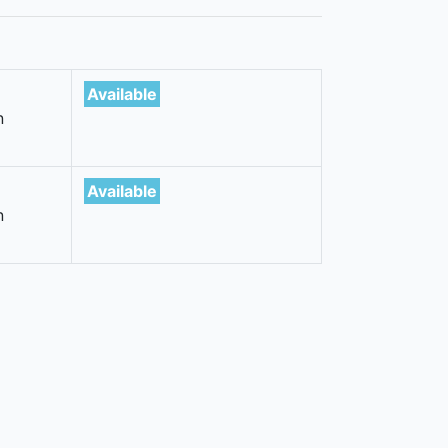
Available
n
Available
n