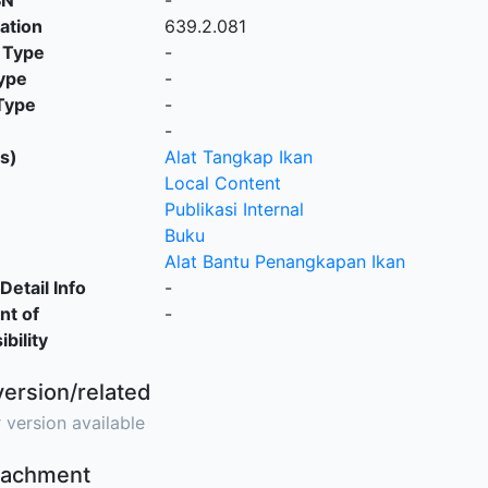
SN
-
cation
639.2.081
 Type
-
ype
-
Type
-
-
s)
Alat Tangkap Ikan
Local Content
Publikasi Internal
Buku
Alat Bantu Penangkapan Ikan
Detail Info
-
nt of
-
bility
version/related
 version available
ttachment