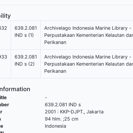
ility
832
639.2.081
Archivelago Indonesia Marine Library -
IND s (1)
Perpustakaan Kementerian Kelautan da
Perikanan
933
639.2.081
Archivelago Indonesia Marine Library -
IND s (2)
Perpustakaan Kementerian Kelautan da
Perikanan
Information
itle
-
mber
639.2.081 IND s
r
2001
:
KKP-DJPT
.,
Jakarta
n
94 hlm. ;25 cm
ge
Indonesia